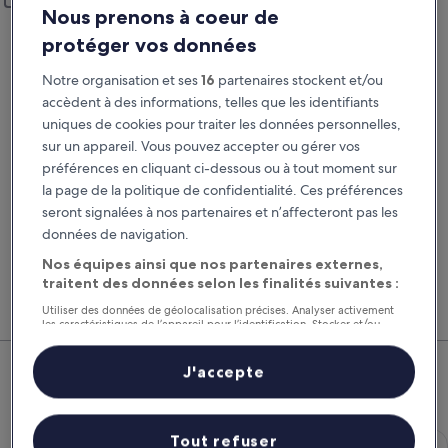
Ajouter un lieu de restitution différent
Nous prenons à coeur de
Prise en charge
Restitution
protéger vos données
21 août
22 août
Notre organisation et ses
16
partenaires stockent et/ou
Prise en charge
Restitution
accèdent à des informations, telles que les identifiants
uniques de cookies pour traiter les données personnelles,
sur un appareil. Vous pouvez accepter ou gérer vos
J’ai un code de réduction
préférences en cliquant ci-dessous ou à tout moment sur
la page de la politique de confidentialité. Ces préférences
Rechercher
seront signalées à nos partenaires et n’affecteront pas les
données de navigation.
Nos équipes ainsi que nos partenaires externes,
Comparez les fournisseurs et regroupez vol,
Nos 
traitent des données selon les finalités suivantes :
hôtel et location de voiture pour économiser au
suppl
maximum.
voitu
Utiliser des données de géolocalisation précises. Analyser activement
les caractéristiques de l’appareil pour l’identification. Stocker et/ou
accéder à des informations sur un appareil. Publicités et contenu
Porticcio : nos meilleures offres
personnalisés, mesure de performance des publicités et du contenu,
études d’audience et développement de services.
J'accepte
de voitures
Liste de nos partenaires (fournisseurs)
Économique Chevrolet Spark
Économique
Tout refuser