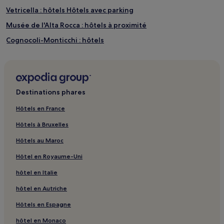
Vetricella : hôtels Hôtels avec parking
Musée de l'Alta Rocca : hôtels à proximité
Cognocoli-Monticchi : hôtels
Guargualé : hôtels
Loreto-Di-Tallano : hôtels
Plage de Porto Pollo : hôtels à proximité
Destinations phares
Plage d’Isolella : hôtels à proximité
Hôtels en France
Cappicciolo : hôtels
Hôtels à Bruxelles
Propriano : hôtels Hôtels avec parking
Hôtels au Maroc
Propriano : hôtels Hôtels d’affaires
Hôtel en Royaume-Uni
Propriano : hôtels
hôtel en Italie
Ajaccio : hôtels Hôtels avec parking
hôtel en Autriche
Ajaccio : hôtels Hôtels avec centre de fitness
Ajaccio : hôtels
Hôtels en Espagne
Corse-Du-Sud : hôtels Hôtels avec piscine
hôtel en Monaco