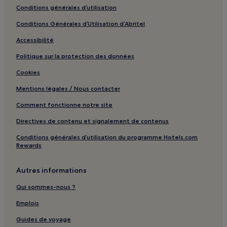
Albitreccia : hôtels Hôtels avec parking
Conditions générales d’utilisation
Albitreccia : hôtels
Conditions Générales d’Utilisation d’Abritel
Coti-Chiavari : hôtels
Accessibilité
Cardo-Torgia : hôtels
Politique sur la protection des données
Pietrosella : hôtels
Cookies
Sartène : hôtels Hôtels avec parking
Mentions légales / Nous contacter
Calcatoggio : hôtels
Comment fonctionne notre site
Serra-Di-Ferro : hôtels Hôtels avec parking
Directives de contenu et signalement de contenus
Serra-Di-Ferro : hôtels
Conditions générales d’utilisation du programme Hotels.com
Cargèse : hôtels Hôtels avec parking
Rewards
Olmeto : hôtels Hôtels avec parking
Autres informations
Olmeto : hôtels Hôtels acceptant les animaux de compagnie
Qui sommes-nous ?
Olmeto : hôtels Hôtels de plage
Olmeto : hôtels
Emplois
Zonza : hôtels Hôtels avec parking
Guides de voyage