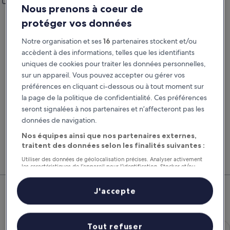
Ajouter un lieu de restitution différent
Nous prenons à coeur de
Prise en charge
Restitution
protéger vos données
22 août
23 août
Notre organisation et ses
16
partenaires stockent et/ou
Prise en charge
Restitution
accèdent à des informations, telles que les identifiants
uniques de cookies pour traiter les données personnelles,
sur un appareil. Vous pouvez accepter ou gérer vos
J’ai un code de réduction
préférences en cliquant ci-dessous ou à tout moment sur
la page de la politique de confidentialité. Ces préférences
Rechercher
seront signalées à nos partenaires et n’affecteront pas les
données de navigation.
Nos équipes ainsi que nos partenaires externes,
Comparez les fournisseurs et regroupez vol,
Nos 
traitent des données selon les finalités suivantes :
hôtel et location de voiture pour économiser au
suppl
maximum.
voitu
Utiliser des données de géolocalisation précises. Analyser activement
les caractéristiques de l’appareil pour l’identification. Stocker et/ou
accéder à des informations sur un appareil. Publicités et contenu
Blainville : nos meilleures offres
personnalisés, mesure de performance des publicités et du contenu,
études d’audience et développement de services.
J'accepte
de voitures
Liste de nos partenaires (fournisseurs)
Économique Chevrolet Spark
Économique
Tout refuser