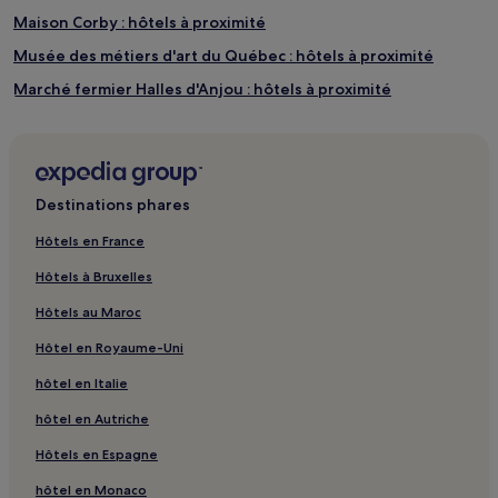
Maison Corby : hôtels à proximité
Musée des métiers d'art du Québec : hôtels à proximité
Marché fermier Halles d'Anjou : hôtels à proximité
Centre commercial Galeries d'Anjou : hôtels à proximité
Boisbriand : hôtels
Ahuntsic-Cartierville : hôtels
Destinations phares
Laval-Des-Rapides : hôtels
Hôtels en France
Sainte-Dorothée : hôtels
Hôtels à Bruxelles
Dorval : hôtels Hôtels avec parking
Hôtels au Maroc
Dorval : hôtels Hôtels avec petit-déjeuner gratuit
Hôtel en Royaume-Uni
Blainville : hôtels
hôtel en Italie
Mascouche : hôtels
hôtel en Autriche
Sainte-Geneviève : hôtels
Saint-Jérôme : hôtels Hôtels avec parking
Hôtels en Espagne
Jardin botanique de Montréal : hôtels à proximité
hôtel en Monaco