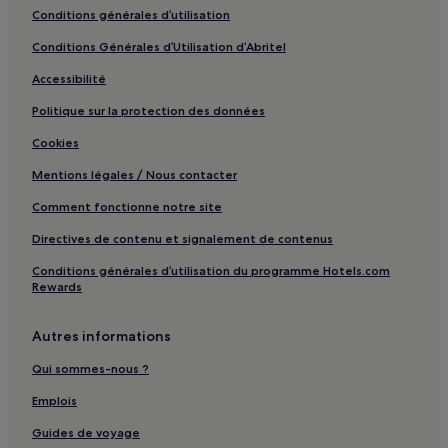
à proximité
Conditions générales d’utilisation
Boulevard Saint-Laurent : Hôtels acceptant les animaux de
compagnie à proximité
Conditions Générales d’Utilisation d’Abritel
Boulevard Saint-Laurent : Auberges de jeunesse
Accessibilité
Boulevard Saint-Laurent : hôtels 2 étoiles
Politique sur la protection des données
Boulevard Saint-Laurent : hôtels 3 étoiles
Cookies
Boulevard Saint-Laurent : Hôtels d’affaires à proximité
Mentions légales / Nous contacter
Boulevard Saint-Laurent : Hôtels pour faire du shopping à
Comment fonctionne notre site
proximité
Directives de contenu et signalement de contenus
Rue Prince-Arthur : Appart’hôtels
Conditions générales d’utilisation du programme Hotels.com
Plaza St-Hubert : Hôtels avec parking à proximité
Rewards
Plaza St-Hubert : Hôtels avec petit-déjeuner gratuit à
proximité
Autres informations
Plaza St-Hubert : Auberges de jeunesse
Qui sommes-nous ?
Plaza St-Hubert : Appart’hôtels
Emplois
Plaza St-Hubert : hôtels 2 étoiles
Guides de voyage
Plaza St-Hubert : hôtels 3 étoiles