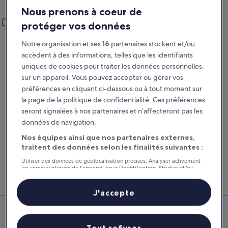
Val-de-Reuil
Nous prenons à coeur de
Lieu de prise en charge et restitution
Ajouter un lieu de restitution différent
protéger vos données
Prise en charge
Restitution
Notre organisation et ses
16
partenaires stockent et/ou
22 août
23 août
accèdent à des informations, telles que les identifiants
uniques de cookies pour traiter les données personnelles,
Prise en charge
Restitution
sur un appareil. Vous pouvez accepter ou gérer vos
préférences en cliquant ci-dessous ou à tout moment sur
la page de la politique de confidentialité. Ces préférences
J’ai un code de réduction
seront signalées à nos partenaires et n’affecteront pas les
données de navigation.
Rechercher
Nos équipes ainsi que nos partenaires externes,
traitent des données selon les finalités suivantes :
Comparez les fournisseurs et regroupez vol,
Nos 
Utiliser des données de géolocalisation précises. Analyser activement
les caractéristiques de l’appareil pour l’identification. Stocker et/ou
hôtel et location de voiture pour économiser au
suppl
accéder à des informations sur un appareil. Publicités et contenu
maximum.
voitu
personnalisés, mesure de performance des publicités et du contenu,
études d’audience et développement de services.
J'accepte
Val-de-Reuil : nos meilleures
Liste de nos partenaires (fournisseurs)
offres de voitures
Tout refuser