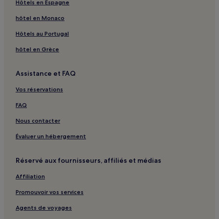
Hôtels en Espagne
Écos : hôtels
hôtel en Monaco
Émanville : hôtels
Hôtels au Portugal
Monument juif : hôtels à proximité
Musée de Rouen : hôtels à proximité
hôtel en Grèce
Saint-Martin-La-Campagne : hôtels
Assistance et FAQ
Sancourt : hôtels
Vos réservations
Saint-Denis-Des-Monts : hôtels
FAQ
Abbaye Notre-Dame de Fontaine-Guérard : hôtels à
proximité
Nous contacter
Caumont : hôtels
Évaluer un hébergement
Criquebeuf-La-Campagne : hôtels
Réservé aux fournisseurs, affiliés et médias
Villettes : hôtels
La Neuve-Grange : hôtels
Affiliation
Préaux : hôtels
Promouvoir vos services
Fontaine-Bellenger : hôtels
Agents de voyages