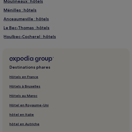
Moulineaux : hôtels
Ménilles : hôtels
Anceaumeville : hôtels
Le Bec-Thomas : hôtels
Houlbec-Cocherel : hôtels
Saint-Cyr-La-Campagne : hôtels
Hautot-Sur-Seine : hôtels
Rue du Gros-Horloge : Hôtels avec parking à proximité
Destinations phares
Rue du Gros-Horloge : Hôtels avec centre de fitness à
proximité
Hôtels en France
Rue du Gros-Horloge : Hôtels avec petit-déjeuner gratuit à
Hôtels à Bruxelles
proximité
Hôtels au Maroc
Rue du Gros-Horloge : Hôtels familiaux à proximité
Hôtel en Royaume-Uni
Rue du Gros-Horloge : Hôtels avec spa à proximité
hôtel en Italie
Amfreville-Les-Champs : hôtels
hôtel en Autriche
Bray : hôtels