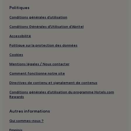
Hécourt : hôtels
Politiques
Crasville : hôtels
Conditions générales d’utilisation
Saint-Germain-De-Fresney : hôtels
Écouis : hôtels
Conditions Générales d’Utilisation d’Abritel
Yquebeuf : hôtels
Accessibilité
Yville-Sur-Seine : hôtels
Politique sur la protection des données
Rouvray : hôtels
Cookies
Le Val-David : hôtels
Mentions légales / Nous contacter
Suzay : hôtels
Comment fonctionne notre site
La Haye-de-Calleville : hôtels
Directives de contenu et signalement de contenus
Saint-Luc : hôtels
Conditions générales d’utilisation du programme Hotels.com
Feuguerolles : hôtels
Rewards
Héronchelles : hôtels
Autres informations
Saint-Julien-De-La-Liègue : hôtels
Qui sommes-nous ?
La Haye : hôtels
Emplois