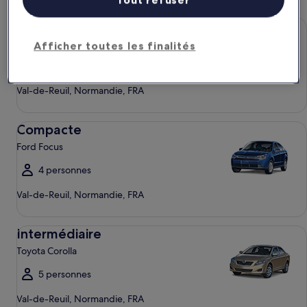
Économique Chevrolet Spark
Économique
Chevrolet Spark
Afficher toutes les finalités
4 personnes
Val-de-Reuil, Normandie, FRA
Compacte Ford Focus
Compacte
Ford Focus
4 personnes
Val-de-Reuil, Normandie, FRA
Intermédiaire Toyota Corolla
Intermédiaire
Toyota Corolla
5 personnes
Val-de-Reuil, Normandie, FRA