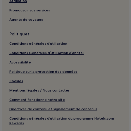
Affiliation
Caen : hôtels Hôtels avec parking
Promouvoir vos services
Caen : hôtels Hôtels avec centre de fitness
Agents de voyages
Caen : hôtels
Hérouville-Saint-Clair : hôtels Hôtels avec parking
Politiques
Mondeville : hôtels Hôtels avec parking
Conditions générales d’utilisation
Saint-Arnoult : hôtels Hôtels avec parking
Conditions Générales d’Utilisation d’Abritel
Saint-Arnoult : hôtels
Accessibilité
Bayeux : hôtels Hôtels avec piscine
Politique sur la protection des données
Bayeux : hôtels Hôtels avec parking
Cookies
Bayeux : hôtels Hôtels avec petit-déjeuner gratuit
Mentions légales / Nous contacter
Bayeux : Chambres d’hôtes
Comment fonctionne notre site
Bayeux : hôtels 4 étoiles
Directives de contenu et signalement de contenus
Bayeux : hôtels
Conditions générales d’utilisation du programme Hotels.com
Casino Barrière de Deauville : hôtels à proximité
Rewards
Carpiquet : hôtels à proximité