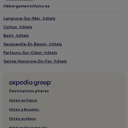
Hébergements
Voitures
Langrune-Sur-Mer : hôtels
Cottun : hôtels
Basly : hôtels
Secqueville-En-Bessin : hôtels
Parfouru-Sur-Odon : hôtels
Sainte-Honorine-Du-Fay : hôtels
Centre Hospitalier Universitaire de Caen : hôtels à proximité
Blay : hôtels
Cimetière militaire canadien de Bretteville-sur-Laize : hôtels
Destinations phares
à proximité
Basseneville : hôtels
Hôtels en France
Le Mesnil-au-Grain : hôtels
Hôtels à Bruxelles
Vieux : hôtels
Hôtels au Maroc
Urville : hôtels
Hôtel en Royaume-Uni