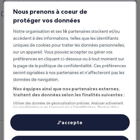
Saint-Aubin-sur-Mer
Lieu de prise en charge et restitution
Nous prenons à coeur de
Ajouter un lieu de restitution différent
protéger vos données
Prise en charge
Restitution
23 août
24 août
Notre organisation et ses
16
partenaires stockent et/ou
accèdent à des informations, telles que les identifiants
Prise en charge
Restitution
uniques de cookies pour traiter les données personnelles,
sur un appareil. Vous pouvez accepter ou gérer vos
préférences en cliquant ci-dessous ou à tout moment sur
J’ai un code de réduction
la page de la politique de confidentialité. Ces préférences
seront signalées à nos partenaires et n’affecteront pas les
Rechercher
données de navigation.
Nos équipes ainsi que nos partenaires externes,
traitent des données selon les finalités suivantes :
Comparez les fournisseurs et regroupez vol,
Nos 
Utiliser des données de géolocalisation précises. Analyser activement
hôtel et location de voiture pour économiser au
suppl
les caractéristiques de l’appareil pour l’identification. Stocker et/ou
maximum.
voitu
accéder à des informations sur un appareil. Publicités et contenu
personnalisés, mesure de performance des publicités et du contenu,
études d’audience et développement de services.
J'accepte
Saint-Aubin-sur-Mer : nos
Liste de nos partenaires (fournisseurs)
meilleures offres de voitures