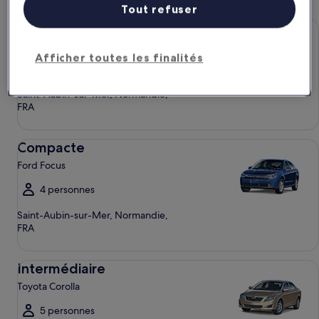
Tout refuser
Économique Chevrolet Spark
Économique
Chevrolet Spark
Afficher toutes les finalités
4 personnes
Saint-Aubin-sur-Mer, Normandie,
FRA
Compacte Ford Focus
Compacte
Ford Focus
4 personnes
Saint-Aubin-sur-Mer, Normandie,
FRA
Intermédiaire Toyota Corolla
Intermédiaire
Toyota Corolla
5 personnes