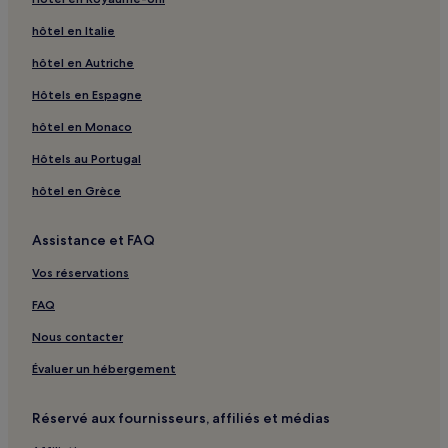
Heuland : hôtels
hôtel en Italie
Grentheville : hôtels
hôtel en Autriche
Épinay-Sur-Odon : hôtels
Hôtels en Espagne
Gerrots : hôtels
hôtel en Monaco
Saint-Jouin : hôtels
Hôtels au Portugal
Juvigny-Sur-Seulles : hôtels
hôtel en Grèce
Creully sur Seulles : hôtels
Le Ham : hôtels
Assistance et FAQ
Corbon : hôtels
Vos réservations
La Vallée : hôtels
FAQ
Conteville : hôtels
Nous contacter
Deauville : hôtels Hôtels avec parking
Évaluer un hébergement
Deauville : hôtels Hôtels avec centre de fitness
Deauville : hôtels 4 étoiles
Réservé aux fournisseurs, affiliés et médias
Deauville : hôtels