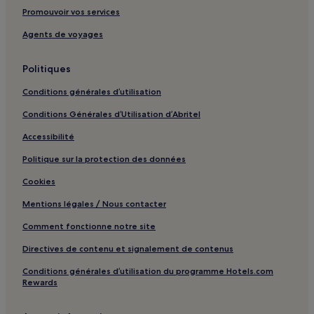
Promouvoir vos services
Tour de Piégut : hôtels à proximité
Pays de Nexon Monts de Châlus : hôtels
Agents de voyages
Porte Océane du Limousin : hôtels
Politiques
Ouest Limousin : hôtels
Conditions générales d’utilisation
Val de Vienne : hôtels
Conditions Générales d’Utilisation d’Abritel
Limoges Métropole : hôtels
Accessibilité
Charente Limousine : hôtels
Politique sur la protection des données
Cookies
Mentions légales / Nous contacter
Comment fonctionne notre site
Directives de contenu et signalement de contenus
Conditions générales d’utilisation du programme Hotels.com
Rewards