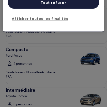
Tout refuser
Économique Chevrolet Spark
Économique
Chevrolet Spark
Afficher toutes les finalités
4 personnes
Saint-Junien, Nouvelle-Aquitaine,
FRA
Compacte Ford Focus
Compacte
Ford Focus
4 personnes
Saint-Junien, Nouvelle-Aquitaine,
FRA
Intermédiaire Toyota Corolla
Intermédiaire
Toyota Corolla
5 personnes