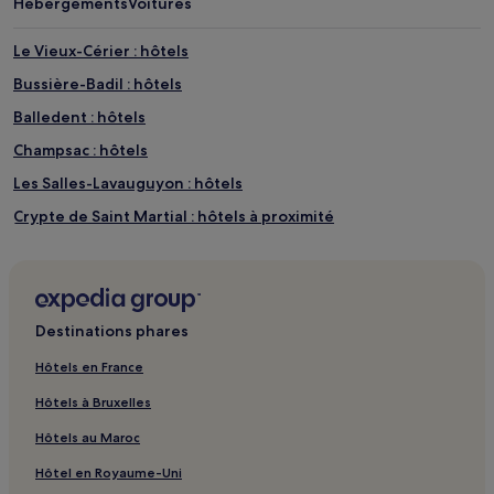
Hébergements
Voitures
Le Vieux-Cérier : hôtels
Bussière-Badil : hôtels
Balledent : hôtels
Champsac : hôtels
Les Salles-Lavauguyon : hôtels
Crypte de Saint Martial : hôtels à proximité
Abjat-Sur-Bandiat : hôtels
Lussac : hôtels
Mazières : hôtels
Destinations phares
Verneuil : hôtels
Hôtels en France
Mazerolles : hôtels
Hôtels à Bruxelles
Saint-Bazile : hôtels
Hôtels au Maroc
Blanzac : hôtels
Hôtel en Royaume-Uni
Lavignac : hôtels