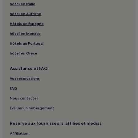
hôtel en Italie
La Croix-sur-Gartempe : hôtels
hôtel en Autriche
Berneuil : hôtels
Saint-Barbant : hôtels
Hôtels en Espagne
Site Corot : hôtels à proximité
hôtel en Monaco
Saint-Junien : hôtels Hôtels avec parking
Hôtels au Portugal
Saint-Junien : hôtels
hôtel en Grèce
Maison Traditionnelle de la Boucherie : hôtels à proximité
Assistance et FAQ
Gare de Solignac - Le Vigen : hôtels à proximité
Vos réservations
Brigueuil : hôtels
Bellac : hôtels
FAQ
Isle : hôtels
Nous contacter
Limoges : hôtels Hôtels avec parking
Évaluer un hébergement
Limoges : Appart’hôtels
Réservé aux fournisseurs, affiliés et médias
Limoges : hôtels Hôtels de luxe
Affiliation
Limoges : hôtels