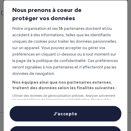
Saint-Junien
Nous prenons à coeur de
Lieu de prise en charge et restitution
Ajouter un lieu de restitution différent
protéger vos données
Prise en charge
Restitution
24 août
25 août
Notre organisation et ses
16
partenaires stockent et/ou
accèdent à des informations, telles que les identifiants
Prise en charge
Restitution
uniques de cookies pour traiter les données personnelles,
sur un appareil. Vous pouvez accepter ou gérer vos
préférences en cliquant ci-dessous ou à tout moment sur
J’ai un code de réduction
la page de la politique de confidentialité. Ces préférences
seront signalées à nos partenaires et n’affecteront pas les
Rechercher
données de navigation.
Nos équipes ainsi que nos partenaires externes,
traitent des données selon les finalités suivantes :
Comparez les fournisseurs et regroupez vol,
Nos 
Utiliser des données de géolocalisation précises. Analyser activement
hôtel et location de voiture pour économiser au
suppl
les caractéristiques de l’appareil pour l’identification. Stocker et/ou
maximum.
voitu
accéder à des informations sur un appareil. Publicités et contenu
personnalisés, mesure de performance des publicités et du contenu,
études d’audience et développement de services.
J'accepte
Saint-Junien : nos meilleures
Liste de nos partenaires (fournisseurs)
offres de voitures