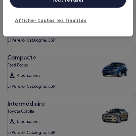
Économique Chevrolet Spark
Économique
Chevrolet Spark
Afficher toutes les finalités
4 personnes
El Perelló, Catalogne, ESP
Compacte Ford Focus
Compacte
Ford Focus
4 personnes
El Perelló, Catalogne, ESP
Intermédiaire Toyota Corolla
Intermédiaire
Toyota Corolla
5 personnes
El Perelló, Catalogne, ESP