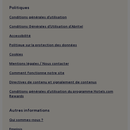
Sant Carles de la Ràpita : hôtels Hôtels avec parking
Politiques
Sant Carles de la Ràpita : hôtels 3 étoiles
Conditions générales d’utilisation
Sant Carles de la Ràpita : hôtels
Conditions Générales d’Utilisation d’Abritel
Vandellos i l'Hospitalet de l'Infant : hôtels Hôtels avec parking
Accessibilité
Miami Platja : hôtels
Politique sur la protection des données
Gare de Mont-roig del Camp : hôtels à proximité
Cookies
Gare de Móra la Nova : hôtels à proximité
Mentions légales / Nous contacter
Paüls : hôtels
Comment fonctionne notre site
Gandesa : hôtels
Directives de contenu et signalement de contenus
Tortosa : hôtels Hôtels avec parking
Conditions générales d’utilisation du programme Hotels.com
Priorat : hôtels
Rewards
Terra Alta : hôtels
Autres informations
Montsià : hôtels
Qui sommes-nous ?
Baix Ebre : hôtels
Terres de l'Ebre : hôtels Hôtels avec parking
Emplois