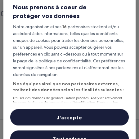
El Perelló
Nous prenons à coeur de
Lieu de prise en charge et restitution
Ajouter un lieu de restitution différent
protéger vos données
Prise en charge
Restitution
Notre organisation et ses
16
partenaires stockent et/ou
22 août
23 août
accèdent à des informations, telles que les identifiants
uniques de cookies pour traiter les données personnelles,
Prise en charge
Restitution
sur un appareil. Vous pouvez accepter ou gérer vos
préférences en cliquant ci-dessous ou à tout moment sur
la page de la politique de confidentialité. Ces préférences
J’ai un code de réduction
seront signalées à nos partenaires et n’affecteront pas les
données de navigation.
Rechercher
Nos équipes ainsi que nos partenaires externes,
traitent des données selon les finalités suivantes :
Comparez les fournisseurs et regroupez vol,
Nos 
Utiliser des données de géolocalisation précises. Analyser activement
les caractéristiques de l’appareil pour l’identification. Stocker et/ou
hôtel et location de voiture pour économiser au
suppl
accéder à des informations sur un appareil. Publicités et contenu
maximum.
voitu
personnalisés, mesure de performance des publicités et du contenu,
études d’audience et développement de services.
J'accepte
El Perelló : nos meilleures offres
Liste de nos partenaires (fournisseurs)
de voitures
Tout refuser