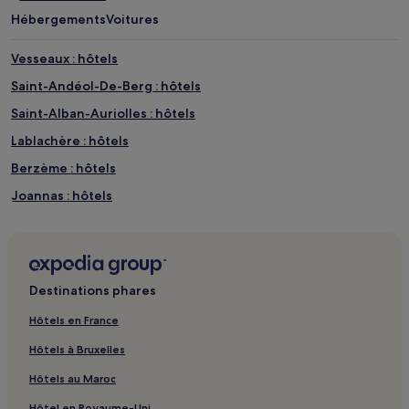
Hébergements
Voitures
Vesseaux : hôtels
Saint-Andéol-De-Berg : hôtels
Saint-Alban-Auriolles : hôtels
Lablachère : hôtels
Berzème : hôtels
Joannas : hôtels
Saint-André-De-Cruzières : hôtels
Saint-Sauveur-De-Cruzières : hôtels
Village miniature Le Ron des Fades : hôtels à proximité
Destinations phares
Gourdon : hôtels
Hôtels en France
Montpezat-Sous-Bauzon : hôtels
Hôtels à Bruxelles
Labégude : hôtels
Hôtels au Maroc
Fons : hôtels
Hôtel en Royaume-Uni