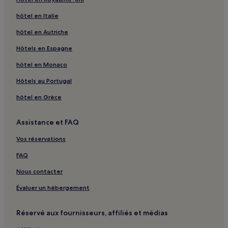
Lachapelle-Sous-Aubenas : hôtels
hôtel en Italie
Lavilledieu : hôtels
hôtel en Autriche
Fabras : hôtels
Saint-Pierre-La-Roche : hôtels
Hôtels en Espagne
Montélimar : hôtels Hôtels avec parking
hôtel en Monaco
Montélimar : hôtels
Hôtels au Portugal
Saint-Paul-Trois-Châteaux : hôtels
hôtel en Grèce
Berrias-Et-Casteljau : hôtels
Assistance et FAQ
Chapelle Saint-Benoît : hôtels à proximité
Vos réservations
Pont d'Arc : hôtels à proximité
Aven d'Orgnac : hôtels à proximité
FAQ
Col de Meyrand : hôtels à proximité
Nous contacter
Malataverne : hôtels
Évaluer un hébergement
La Garde-Adhemar : hôtels
Réservé aux fournisseurs, affiliés et médias
Grospierres : hôtels Hôtels avec parking