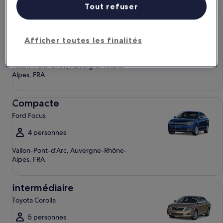
Tout refuser
Économique Chevrolet Spark
Économique
Chevrolet Spark
Afficher toutes les finalités
4 personnes
Vallon-Pont-d'Arc, Auvergne-Rhône-
Alpes, FRA
Compacte Ford Focus
Compacte
Ford Focus
4 personnes
Vallon-Pont-d'Arc, Auvergne-Rhône-
Alpes, FRA
Intermédiaire Toyota Corolla
Intermédiaire
Toyota Corolla
5 personnes