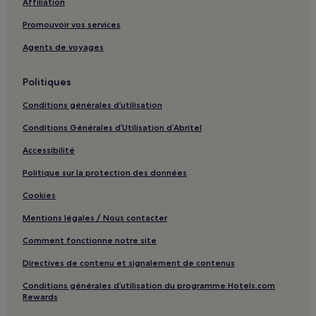
Affiliation
Grospierres : hôtels Hôtels acceptant les animaux de
compagnie
Promouvoir vos services
Grospierres : hôtels
Agents de voyages
Vallon-Pont-D'arc : hôtels Hôtels avec parking
Vallon-Pont-D'arc : hôtels
Politiques
Villeneuve-De-Berg : hôtels
Conditions générales d’utilisation
Chambonas : hôtels
Conditions Générales d’Utilisation d’Abritel
Les Vans : hôtels
Accessibilité
Lagorce : hôtels
Politique sur la protection des données
Ruoms : hôtels
Cookies
Balazuc : hôtels
Mentions légales / Nous contacter
Vagnas : hôtels Hôtels avec piscine
Comment fonctionne notre site
Vagnas : hôtels Hôtels avec parking
Directives de contenu et signalement de contenus
Joyeuse : hôtels
Conditions générales d’utilisation du programme Hotels.com
Saint-Jean-Le-Centenier : hôtels
Rewards
Les Assions : hôtels