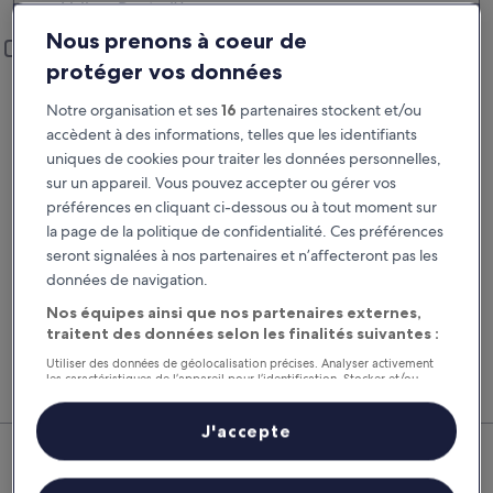
Vallon-Pont-d'Arc
Lieu de prise en charge et restitution
Nous prenons à coeur de
Ajouter un lieu de restitution différent
protéger vos données
Prise en charge
Restitution
21 août
22 août
Notre organisation et ses
16
partenaires stockent et/ou
accèdent à des informations, telles que les identifiants
Prise en charge
Restitution
uniques de cookies pour traiter les données personnelles,
sur un appareil. Vous pouvez accepter ou gérer vos
préférences en cliquant ci-dessous ou à tout moment sur
J’ai un code de réduction
la page de la politique de confidentialité. Ces préférences
seront signalées à nos partenaires et n’affecteront pas les
Rechercher
données de navigation.
Nos équipes ainsi que nos partenaires externes,
traitent des données selon les finalités suivantes :
Comparez les fournisseurs et regroupez vol,
Nos 
Utiliser des données de géolocalisation précises. Analyser activement
hôtel et location de voiture pour économiser au
suppl
les caractéristiques de l’appareil pour l’identification. Stocker et/ou
maximum.
voitu
accéder à des informations sur un appareil. Publicités et contenu
personnalisés, mesure de performance des publicités et du contenu,
études d’audience et développement de services.
J'accepte
Vallon-Pont-d'Arc : nos
Liste de nos partenaires (fournisseurs)
meilleures offres de voitures