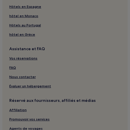
Domaine & Vins Gélinas : hôtels à proximité
Hôtels en Espagne
La Source Bains Nordiques : hôtels à proximité
hôtel en Monaco
Pourvoirie Au pays de Réal Massé : hôtels à proximité
Hôtels au Portugal
Parc des chutes de Sainte-Ursule : hôtels à proximité
hôtel en Grèce
Saint-Robert : hôtels
Assistance et FAQ
Saint-Louis : hôtels
Vos réservations
Lavaltrie : hôtels
Saint-Gérard-Majella : hôtels
FAQ
Crabtree : hôtels
Nous contacter
Saint-Aimé : hôtels
Évaluer un hébergement
Sainte-Ursule : hôtels
Réservé aux fournisseurs, affiliés et médias
Sainte-Geneviève-De-Berthier : hôtels
Affiliation
Yamaska : hôtels
Promouvoir vos services
Odanak : hôtels
Saint-Pierre : hôtels
Agents de voyages