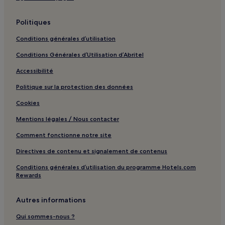
Sainte-Marie-Salomé : hôtels
Politiques
Saint-Liguori : hôtels
Conditions générales d’utilisation
Saint-Barnabé : hôtels
Conditions Générales d’Utilisation d’Abritel
Sainte-Angèle-De-Prémont : hôtels
Accessibilité
La Visitation-de-l'Île-Dupas : hôtels
Politique sur la protection des données
Massueville : hôtels
Doncaster : hôtels
Cookies
Saint-Ignace-De-Loyola : hôtels
Mentions légales / Nous contacter
Saint-Paul : hôtels
Comment fonctionne notre site
Maison nationale des Patriotes : hôtels à proximité
Directives de contenu et signalement de contenus
Lac-En-Coeur : hôtels
Conditions générales d’utilisation du programme Hotels.com
Rewards
Attraction immersive Statera La 104e île : hôtels à proximité
Église Saint-Denis-sur-Richelieu : hôtels à proximité
Autres informations
Lac-Connelly : hôtels
Qui sommes-nous ?
Lachenaie : hôtels