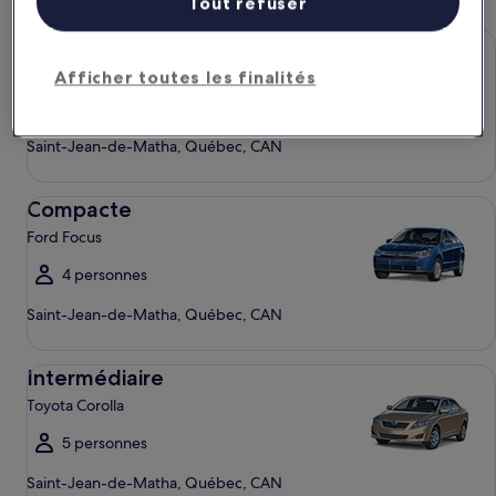
Tout refuser
Économique Chevrolet Spark
Économique
Chevrolet Spark
Afficher toutes les finalités
4 personnes
Saint-Jean-de-Matha, Québec, CAN
Compacte Ford Focus
Compacte
Ford Focus
4 personnes
Saint-Jean-de-Matha, Québec, CAN
Intermédiaire Toyota Corolla
Intermédiaire
Toyota Corolla
5 personnes
Saint-Jean-de-Matha, Québec, CAN