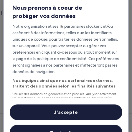
Saint-Jean-de-Matha
Nous prenons à coeur de
Lieu de prise en charge et restitution
Ajouter un lieu de restitution différent
protéger vos données
Prise en charge
Restitution
Notre organisation et ses
16
partenaires stockent et/ou
22 août
23 août
accèdent à des informations, telles que les identifiants
uniques de cookies pour traiter les données personnelles,
Prise en charge
Restitution
sur un appareil. Vous pouvez accepter ou gérer vos
préférences en cliquant ci-dessous ou à tout moment sur
J’ai un code de réduction
la page de la politique de confidentialité. Ces préférences
seront signalées à nos partenaires et n’affecteront pas les
données de navigation.
Rechercher
Nos équipes ainsi que nos partenaires externes,
traitent des données selon les finalités suivantes :
Comparez les fournisseurs et regroupez vol,
Nos 
Utiliser des données de géolocalisation précises. Analyser activement
hôtel et location de voiture pour économiser au
suppl
les caractéristiques de l’appareil pour l’identification. Stocker et/ou
accéder à des informations sur un appareil. Publicités et contenu
maximum.
voitu
personnalisés, mesure de performance des publicités et du contenu,
études d’audience et développement de services.
J'accepte
Saint-Jean-de-Matha : nos
Liste de nos partenaires (fournisseurs)
meilleures offres de voitures