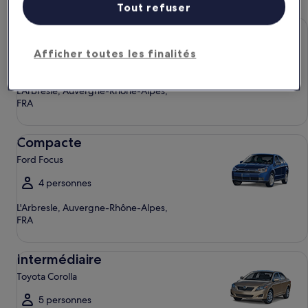
Tout refuser
Économique Chevrolet Spark
Économique
Chevrolet Spark
Afficher toutes les finalités
4 personnes
L'Arbresle, Auvergne-Rhône-Alpes,
FRA
Compacte Ford Focus
Compacte
Ford Focus
4 personnes
L'Arbresle, Auvergne-Rhône-Alpes,
FRA
Intermédiaire Toyota Corolla
Intermédiaire
Toyota Corolla
5 personnes