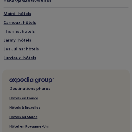
Hébergements
Voitures
Moiré : hôtels
Carnoux : hôtels
Thurins : hôtels
Larmy : hôtels
Les Julins : hôtels
Lurcieux : hôtels
Quinsonnas : hôtels
Maison d'Expositions de l'Araire : hôtels à proximité
Ville-Sur-Jarnioux : hôtels à proximité
Destinations phares
Espace Pierres folles : hôtels à proximité
Hôtels en France
Tour panoramique nord de charnay : hôtels à proximité
Hôtels à Bruxelles
Amphithéâtre des Trois Gaules : hôtels à proximité
Hôtels au Maroc
Le Breuil : hôtels
Hôtel en Royaume-Uni
Gare de Dardilly-les-Mouilles : hôtels à proximité