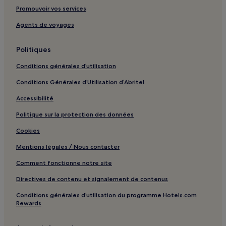
Promouvoir vos services
Station de tramway Saint-Blandine : hôtels à proximité
Saint-Germain-Sur-L'arbresle : hôtels
Agents de voyages
Villefranche-Sur-Saône : hôtels
Politiques
Chaponost : hôtels
Conditions générales d’utilisation
Charbonnières-Les-Bains : hôtels
Conditions Générales d’Utilisation d’Abritel
Saint-Pierre-La-Palud : hôtels
Accessibilité
Lyon : hôtels Hôtels avec parking
Politique sur la protection des données
Lyon : hôtels Hôtels avec centre de fitness
Lyon : hôtels Hôtels avec petit-déjeuner gratuit
Cookies
Lyon : Appart’hôtels
Mentions légales / Nous contacter
Lyon : hôtels Hôtels pas chers
Comment fonctionne notre site
Lyon : hôtels 4 étoiles
Directives de contenu et signalement de contenus
Lyon : hôtels Hôtels LGBTQIA+ friendly
Conditions générales d’utilisation du programme Hotels.com
Rewards
Lyon : hôtels Hôtels-boutiques
Lyon : hôtels