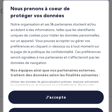
L'Arbresle
Nous prenons à coeur de
Lieu de prise en charge et restitution
Ajouter un lieu de restitution différent
protéger vos données
Prise en charge
Restitution
21 août
22 août
Notre organisation et ses
16
partenaires stockent et/ou
accèdent à des informations, telles que les identifiants
Prise en charge
Restitution
uniques de cookies pour traiter les données personnelles,
sur un appareil. Vous pouvez accepter ou gérer vos
préférences en cliquant ci-dessous ou à tout moment sur
J’ai un code de réduction
la page de la politique de confidentialité. Ces préférences
seront signalées à nos partenaires et n’affecteront pas les
Rechercher
données de navigation.
Nos équipes ainsi que nos partenaires externes,
traitent des données selon les finalités suivantes :
Comparez les fournisseurs et regroupez vol,
Nos 
Utiliser des données de géolocalisation précises. Analyser activement
hôtel et location de voiture pour économiser au
suppl
les caractéristiques de l’appareil pour l’identification. Stocker et/ou
maximum.
voitu
accéder à des informations sur un appareil. Publicités et contenu
personnalisés, mesure de performance des publicités et du contenu,
études d’audience et développement de services.
J'accepte
L'Arbresle : nos meilleures offres
Liste de nos partenaires (fournisseurs)
de voitures