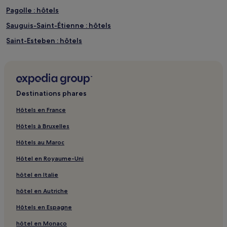
Pagolle : hôtels
Sauguis-Saint-Étienne : hôtels
Saint-Esteben : hôtels
Arrast-Larrebieu : hôtels
Abitain : hôtels
Andrein : hôtels
Destinations phares
Bearn-Basque Country : hôtels
Hôtels en France
Musée du gâteau basque : hôtels à proximité
Hôtels à Bruxelles
Maison de l'Infante : hôtels à proximité
Hôtels au Maroc
Bunus : hôtels
Hôtel en Royaume-Uni
Béguios : hôtels
hôtel en Italie
Amendeuix-Oneix : hôtels
hôtel en Autriche
Saint-Gladie-Arrive-Munein : hôtels
Charritte-De-Bas : hôtels
Hôtels en Espagne
Burgaronne : hôtels
hôtel en Monaco