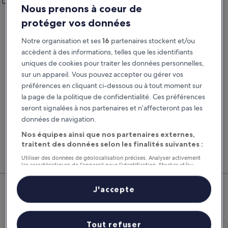
Ajouter un lieu de restitution différent
Nous prenons à coeur de
Prise en charge
Restitution
protéger vos données
21 août
22 août
Notre organisation et ses
16
partenaires stockent et/ou
Prise en charge
Restitution
accèdent à des informations, telles que les identifiants
uniques de cookies pour traiter les données personnelles,
sur un appareil. Vous pouvez accepter ou gérer vos
J’ai un code de réduction
préférences en cliquant ci-dessous ou à tout moment sur
la page de la politique de confidentialité. Ces préférences
Rechercher
seront signalées à nos partenaires et n’affecteront pas les
données de navigation.
Nos équipes ainsi que nos partenaires externes,
Comparez les fournisseurs et regroupez vol,
Nos 
traitent des données selon les finalités suivantes :
hôtel et location de voiture pour économiser au
suppl
maximum.
voitu
Utiliser des données de géolocalisation précises. Analyser activement
les caractéristiques de l’appareil pour l’identification. Stocker et/ou
accéder à des informations sur un appareil. Publicités et contenu
Ossès : nos meilleures offres de
personnalisés, mesure de performance des publicités et du contenu,
études d’audience et développement de services.
J'accepte
voitures
Liste de nos partenaires (fournisseurs)
Économique Chevrolet Spark
Économique
Tout refuser