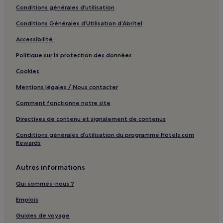
Conditions générales d’utilisation
Biarritz-Pays basque : hôtels à proximité
Conditions Générales d’Utilisation d’Abritel
Musée Basque et de l'histoire de Bayonne : hôtels à proximité
Accessibilité
Église Saint-Jean-Baptiste : hôtels à proximité
Politique sur la protection des données
Citadelle de Saint-Jean-Pied-de-Port : hôtels à proximité
Gare de Boucau : hôtels à proximité
Cookies
Plage de Lafitenia : hôtels à proximité
Mentions légales / Nous contacter
Port de Saint-Jean-de-Luz : hôtels à proximité
Comment fonctionne notre site
Centre-Ville de Saint-Jean-de-Luz : hôtels Hôtels avec
Directives de contenu et signalement de contenus
parking
Conditions générales d’utilisation du programme Hotels.com
Centre-Ville de Saint-Jean-de-Luz : hôtels
Rewards
Ustaritz : hôtels
Autres informations
Espelette : hôtels
Qui sommes-nous ?
Itxassou : hôtels Hôtels avec parking
Ainhoa : hôtels
Emplois
Saint-Michel : hôtels
Guides de voyage