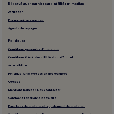
Réservé aux fournisseurs, affiliés et médias
Station de tramway Gambetta : hôtels à proximité
Affiliation
Station de tramway Grand Théâtre : hôtels à proximité
Promouvoir vos services
Station de tramway Musée d'Aquitaine : hôtels à proximité
Porte Cailhau : hôtels à proximité
Agents de voyages
Square Vinet : hôtels à proximité
Politiques
Parc des expositions de Bordeaux : hôtels à proximité
Conditions générales d’utilisation
Rue Sainte-Catherine : Hôtels avec piscine à proximité
Conditions Générales d’Utilisation d’Abritel
Rue Sainte-Catherine : Hôtels avec parking à proximité
Accessibilité
Rue Sainte-Catherine : Hôtels avec centre de fitness à
proximité
Politique sur la protection des données
Rue Sainte-Catherine : Hôtels avec petit-déjeuner gratuit à
Cookies
proximité
Mentions légales / Nous contacter
Rue Sainte-Catherine : Appart’hôtels
Comment fonctionne notre site
Rue Sainte-Catherine : Chambres d’hôtes
Rue Sainte-Catherine : Hôtels de luxe à proximité
Directives de contenu et signalement de contenus