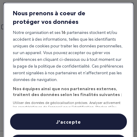
Lieu de prise en charge et restitution
Nous prenons à coeur de
Saint-Sulpice-et-Cameyrac
protéger vos données
Lieu de prise en charge et restitution
Ajouter un lieu de restitution différent
Notre organisation et ses
16
partenaires stockent et/ou
Prise en charge
Restitution
accèdent à des informations, telles que les identifiants
22 août
23 août
uniques de cookies pour traiter les données personnelles,
sur un appareil. Vous pouvez accepter ou gérer vos
Prise en charge
Restitution
préférences en cliquant ci-dessous ou à tout moment sur
la page de la politique de confidentialité. Ces préférences
seront signalées à nos partenaires et n’affecteront pas les
J’ai un code de réduction
données de navigation.
Rechercher
Nos équipes ainsi que nos partenaires externes,
traitent des données selon les finalités suivantes :
Utiliser des données de géolocalisation précises. Analyser activement
les caractéristiques de l’appareil pour l’identification. Stocker et/ou
Comparez les fournisseurs et regroupez vol,
Nos 
accéder à des informations sur un appareil. Publicités et contenu
hôtel et location de voiture pour économiser au
suppl
personnalisés, mesure de performance des publicités et du contenu,
études d’audience et développement de services.
maximum.
voitu
J'accepte
Liste de nos partenaires (fournisseurs)
Saint-Sulpice-et-Cameyrac : nos