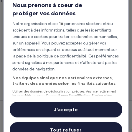
Ajouter un lieu de restitution différent
Nous prenons à coeur de
Prise en charge
Restitution
protéger vos données
21 août
22 août
Notre organisation et ses
16
partenaires stockent et/ou
Prise en charge
Restitution
accèdent à des informations, telles que les identifiants
uniques de cookies pour traiter les données personnelles,
sur un appareil. Vous pouvez accepter ou gérer vos
J’ai un code de réduction
préférences en cliquant ci-dessous ou à tout moment sur
la page de la politique de confidentialité. Ces préférences
Rechercher
seront signalées à nos partenaires et n’affecteront pas les
données de navigation.
Nos équipes ainsi que nos partenaires externes,
Comparez les fournisseurs et regroupez vol,
Nos 
traitent des données selon les finalités suivantes :
hôtel et location de voiture pour économiser au
suppl
maximum.
voitu
Utiliser des données de géolocalisation précises. Analyser activement
les caractéristiques de l’appareil pour l’identification. Stocker et/ou
accéder à des informations sur un appareil. Publicités et contenu
Coggia : nos meilleures offres
personnalisés, mesure de performance des publicités et du contenu,
études d’audience et développement de services.
J'accepte
de voitures
Liste de nos partenaires (fournisseurs)
Économique Chevrolet Spark
Économique
Tout refuser