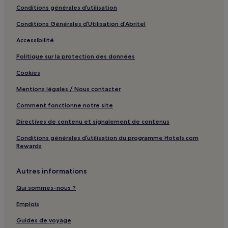
Galéria : hôtels Hôtels avec parking
Conditions générales d’utilisation
Galéria : hôtels
Conditions Générales d’Utilisation d’Abritel
Albitreccia : hôtels Hôtels avec parking
Accessibilité
Albitreccia : hôtels
Politique sur la protection des données
Cardo-Torgia : hôtels
Cookies
Calacuccia : hôtels Hôtels avec parking
Mentions légales / Nous contacter
Calacuccia : hôtels
Comment fonctionne notre site
Pietrosella : hôtels
Directives de contenu et signalement de contenus
Calcatoggio : hôtels
Conditions générales d’utilisation du programme Hotels.com
Cargèse : hôtels Hôtels avec parking
Rewards
Sommet Paglia Orba : hôtels à proximité
Autres informations
Corse : hôtels Hôtels avec piscine
Qui sommes-nous ?
Corse : hôtels Hôtels avec parking
Corse : hôtels Hôtels acceptant les animaux de compagnie
Emplois
Corse : hôtels Hôtels d’affaires
Guides de voyage