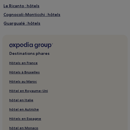
Le Ricanto : hôtels
Cognocoli-Monticchi : hôtels
Guargualé : hôtels
Gare de Vizzavona : hôtels à proximité
Plage d’Isolella : hôtels à proximité
Ajaccio : hôtels Hôtels avec parking
Destinations phares
Ajaccio : hôtels Hôtels avec centre de fitness
Hôtels en France
Ajaccio : hôtels
Hôtels à Bruxelles
Corse-Du-Sud : hôtels Hôtels avec piscine
Hôtels au Maroc
Corse-Du-Sud : hôtels Hôtels acceptant les animaux de
compagnie
Hôtel en Royaume-Uni
Corse-Du-Sud : hôtels Hôtels d’affaires
hôtel en Italie
Corse-Du-Sud : hôtels Hôtels familiaux
hôtel en Autriche
Corse-Du-Sud : hôtels
Hôtels en Espagne
Musée de la Maison Bonaparte : hôtels à proximité
hôtel en Monaco