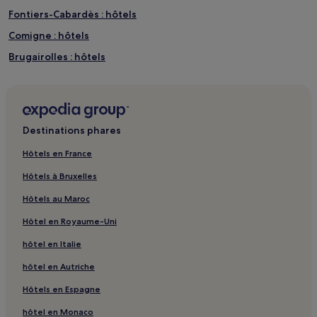
Fontiers-Cabardès : hôtels
Comigne : hôtels
Brugairolles : hôtels
Villespy : hôtels
La Courtète : hôtels
Pezens : hôtels
Destinations phares
Belvèze-Du-Razès : hôtels
Hôtels en France
Castelreng : hôtels
Hôtels à Bruxelles
Canton de Mas-Cabardès : hôtels
Hôtels au Maroc
Saint-Frichoux : hôtels
Hôtel en Royaume-Uni
Moulin à papier de Brousses : hôtels à proximité
hôtel en Italie
Tennis Asptt Carcassonne : hôtels à proximité
hôtel en Autriche
Maison des Memoires : hôtels à proximité
Domaine Begude : hôtels à proximité
Hôtels en Espagne
Musée du Moyen Âge : hôtels à proximité
hôtel en Monaco