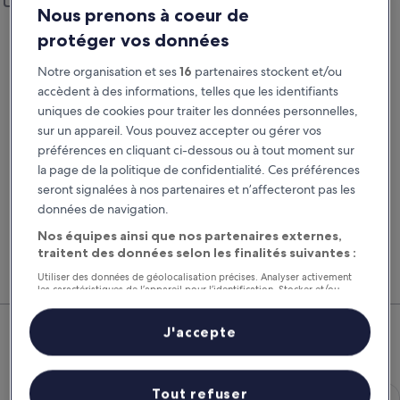
Ajouter un lieu de restitution différent
Nous prenons à coeur de
Prise en charge
Restitution
protéger vos données
22 août
23 août
Notre organisation et ses
16
partenaires stockent et/ou
Prise en charge
Restitution
accèdent à des informations, telles que les identifiants
uniques de cookies pour traiter les données personnelles,
sur un appareil. Vous pouvez accepter ou gérer vos
J’ai un code de réduction
préférences en cliquant ci-dessous ou à tout moment sur
la page de la politique de confidentialité. Ces préférences
Rechercher
seront signalées à nos partenaires et n’affecteront pas les
données de navigation.
Nos équipes ainsi que nos partenaires externes,
Comparez les fournisseurs et regroupez vol,
Nos 
traitent des données selon les finalités suivantes :
hôtel et location de voiture pour économiser au
suppl
maximum.
voitu
Utiliser des données de géolocalisation précises. Analyser activement
les caractéristiques de l’appareil pour l’identification. Stocker et/ou
accéder à des informations sur un appareil. Publicités et contenu
Cazilhac : nos meilleures offres
personnalisés, mesure de performance des publicités et du contenu,
études d’audience et développement de services.
J'accepte
de voitures
Liste de nos partenaires (fournisseurs)
Économique Chevrolet Spark
Économique
Tout refuser