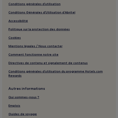
Salza : hôtels
Conditions générales d’utilisation
Montgradail : hôtels
Conditions Générales d’Utilisation d’Abritel
Missègre : hôtels
Accessibilité
Terroles : hôtels
Politique sur la protection des données
Valmigère : hôtels
Cookies
Caunette-Sur-Lauquet : hôtels
Mentions légales / Nous contacter
Citou : hôtels
Comment fonctionne notre site
Cassaignes : hôtels
Directives de contenu et signalement de contenus
Routier : hôtels
Conditions générales d’utilisation du programme Hotels.com
Trassanel : hôtels
Rewards
Capitainerie du port du canal du Midi : hôtels à proximité
Autres informations
Pont-Neuf de Carcassonne : hôtels à proximité
Qui sommes-nous ?
Téléski nautique de Carcassonne : hôtels à proximité
Écluse d’Herminis : hôtels à proximité
Emplois
Parc du Père Noël : hôtels à proximité
Guides de voyage