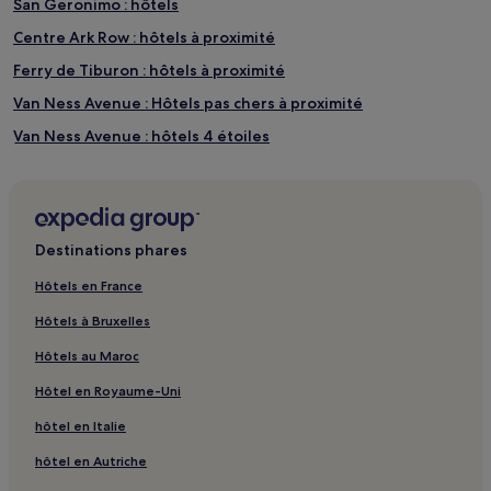
San Geronimo : hôtels
Centre Ark Row : hôtels à proximité
Ferry de Tiburon : hôtels à proximité
Van Ness Avenue : Hôtels pas chers à proximité
Van Ness Avenue : hôtels 4 étoiles
Van Ness Avenue : Hôtels d’affaires à proximité
Van Ness Avenue : Hôtels pour faire du shopping à proximité
Van Ness Avenue : hôtels à proximité
Destinations phares
Haight Street : hôtels à proximité
Hôtels en France
Peace Pagoda : hôtels à proximité
Hôtels à Bruxelles
Hôtel Westin St Francis Hotel Glass Elevators : hôtels à
proximité
Hôtels au Maroc
Green Gulch Farm : hôtels à proximité
Hôtel en Royaume-Uni
Plage de Bolinas : Gîtes
hôtel en Italie
Complexe de bureaux Letterman Digital and New Media Arts
hôtel en Autriche
Center : hôtels à proximité