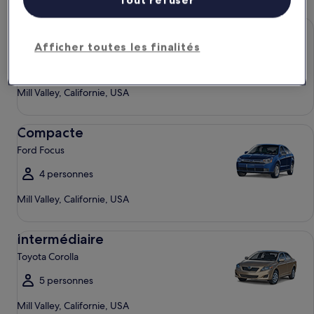
Économique Chevrolet Spark
Économique
Chevrolet Spark
Afficher toutes les finalités
4 personnes
Mill Valley, Californie, USA
Compacte Ford Focus
Compacte
Ford Focus
4 personnes
Mill Valley, Californie, USA
Intermédiaire Toyota Corolla
Intermédiaire
Toyota Corolla
5 personnes
Mill Valley, Californie, USA