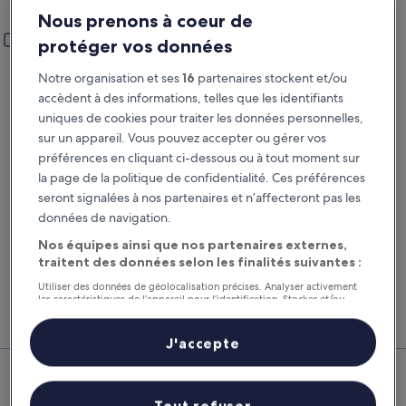
Mill Valley
Nous prenons à coeur de
Lieu de prise en charge et restitution
Ajouter un lieu de restitution différent
protéger vos données
Prise en charge
Restitution
Notre organisation et ses
16
partenaires stockent et/ou
22 août
23 août
accèdent à des informations, telles que les identifiants
uniques de cookies pour traiter les données personnelles,
Prise en charge
Restitution
sur un appareil. Vous pouvez accepter ou gérer vos
préférences en cliquant ci-dessous ou à tout moment sur
la page de la politique de confidentialité. Ces préférences
J’ai un code de réduction
seront signalées à nos partenaires et n’affecteront pas les
données de navigation.
Rechercher
Nos équipes ainsi que nos partenaires externes,
traitent des données selon les finalités suivantes :
Comparez les fournisseurs et regroupez vol,
Nos 
Utiliser des données de géolocalisation précises. Analyser activement
les caractéristiques de l’appareil pour l’identification. Stocker et/ou
hôtel et location de voiture pour économiser au
suppl
accéder à des informations sur un appareil. Publicités et contenu
maximum.
voitu
personnalisés, mesure de performance des publicités et du contenu,
études d’audience et développement de services.
J'accepte
Mill Valley : nos meilleures
Liste de nos partenaires (fournisseurs)
offres de voitures
Tout refuser