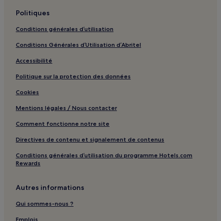
San Rafael : hôtels Hôtels avec parking
Politiques
San Rafael : hôtels 2 étoiles
Conditions générales d’utilisation
San Rafael : hôtels Hôtels d’affaires
Conditions Générales d’Utilisation d’Abritel
Richmond : hôtels 2 étoiles
Accessibilité
Richmond : hôtels 3 étoiles
Politique sur la protection des données
Transamerica Pyramid : hôtels à proximité
Cookies
San Francisco : hôtels Hôtels avec parking
Mentions légales / Nous contacter
San Francisco : hôtels Hôtels avec centre de fitness
Comment fonctionne notre site
San Francisco : hôtels Hôtels acceptant les animaux de
compagnie
Directives de contenu et signalement de contenus
San Francisco : Chambres d’hôtes
Conditions générales d’utilisation du programme Hotels.com
Rewards
San Francisco : hôtels Hôtels pour faire du shopping
San Francisco : hôtels
Autres informations
Larkspur : hôtels
Qui sommes-nous ?
Sausalito : hôtels
Emplois