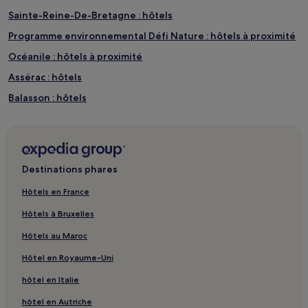
Sainte-Reine-De-Bretagne : hôtels
Programme environnemental Défi Nature : hôtels à proximité
Océanile : hôtels à proximité
Assérac : hôtels
Balasson : hôtels
La Richemondière : hôtels
La Roche : hôtels
La Babinais : hôtels
Destinations phares
La Birochère : hôtels
Hôtels en France
Le Fier : hôtels
Hôtels à Bruxelles
Le Grand Vieil : hôtels
Hôtels au Maroc
Plage du Moulin : hôtels à proximité
Hôtel en Royaume-Uni
Port Charlotte : hôtels à proximité
hôtel en Italie
Spa du Béryl : hôtels à proximité
hôtel en Autriche
Saint-Nazaire : hôtels Hôtels avec parking