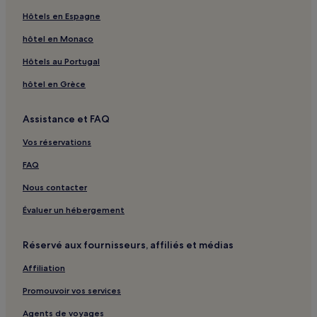
Saint-Nazaire : hôtels
Hôtels en Espagne
Trignac : hôtels Hôtels avec parking
hôtel en Monaco
Saint-Brevin-Les-Pins : hôtels Hôtels avec parking
Hôtels au Portugal
Saint-Brevin-Les-Pins : hôtels
hôtel en Grèce
Batz-Sur-Mer : hôtels
Assistance et FAQ
La Baule-Escoublac : hôtels Hôtels avec parking
Vos réservations
La Baule-Escoublac : hôtels
Montoir : hôtels à proximité
FAQ
Saint-Brévin-L'océan : hôtels
Nous contacter
Gare de La Croix-de-Méan : hôtels à proximité
Évaluer un hébergement
Gare de Sévérac : hôtels à proximité
Réservé aux fournisseurs, affiliés et médias
Saint-Roch : hôtels
Affiliation
Loire-Atlantique : hôtels Hôtels avec Wi-Fi
Promouvoir vos services
Loire-Atlantique : hôtels Hôtels acceptant les animaux de
compagnie
Agents de voyages