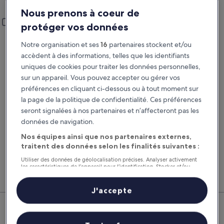
Saint-Nazaire
Nous prenons à coeur de
Lieu de prise en charge et restitution
Ajouter un lieu de restitution différent
protéger vos données
Prise en charge
Restitution
Notre organisation et ses
16
partenaires stockent et/ou
21 août
22 août
accèdent à des informations, telles que les identifiants
uniques de cookies pour traiter les données personnelles,
Prise en charge
Restitution
sur un appareil. Vous pouvez accepter ou gérer vos
préférences en cliquant ci-dessous ou à tout moment sur
J’ai un code de réduction
la page de la politique de confidentialité. Ces préférences
seront signalées à nos partenaires et n’affecteront pas les
données de navigation.
Rechercher
Nos équipes ainsi que nos partenaires externes,
traitent des données selon les finalités suivantes :
Comparez les fournisseurs et regroupez vol,
Nos 
Utiliser des données de géolocalisation précises. Analyser activement
hôtel et location de voiture pour économiser au
suppl
les caractéristiques de l’appareil pour l’identification. Stocker et/ou
accéder à des informations sur un appareil. Publicités et contenu
maximum.
voitu
personnalisés, mesure de performance des publicités et du contenu,
études d’audience et développement de services.
J'accepte
Saint-Nazaire : nos meilleures
Liste de nos partenaires (fournisseurs)
offres de voitures