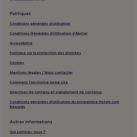
Loire-Atlantique : hôtels Hôtels familiaux
Loire-Atlantique : hôtels
Politiques
Baie de Bourgneuf : hôtels à proximité
Conditions générales d’utilisation
Serpent d'océan : hôtels à proximité
Conditions Générales d’Utilisation d’Abritel
La Guérinière : hôtels
Accessibilité
Guérande : hôtels Hôtels avec parking
Politique sur la protection des données
Guérande : Maison d’hôtes
Cookies
Guérande : hôtels Hôtels d’affaires
Mentions légales / Nous contacter
Sainte-Pazanne : hôtels
Comment fonctionne notre site
Saint-Michel-Chef-Chef : hôtels
Directives de contenu et signalement de contenus
Le Croisic : hôtels
Conditions générales d’utilisation du programme Hotels.com
Les Moutiers-en-Retz : hôtels
Rewards
Pornichet : hôtels Hôtels avec parking
Autres informations
Pornichet : hôtels Hôtels d’affaires
Qui sommes-nous ?
Pornichet : hôtels