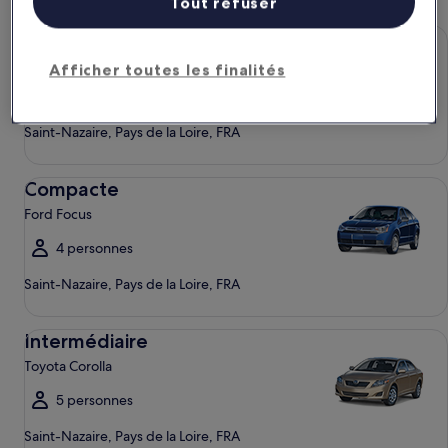
Tout refuser
Économique Chevrolet Spark
Économique
Chevrolet Spark
Afficher toutes les finalités
4 personnes
Saint-Nazaire, Pays de la Loire, FRA
Compacte Ford Focus
Compacte
Ford Focus
4 personnes
Saint-Nazaire, Pays de la Loire, FRA
Intermédiaire Toyota Corolla
Intermédiaire
Toyota Corolla
5 personnes
Saint-Nazaire, Pays de la Loire, FRA