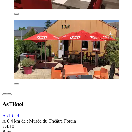
As'Hôtel
As'Hôtel
À 0,4 km de : Musée du Théâtre Forain
7,4/10
Bien