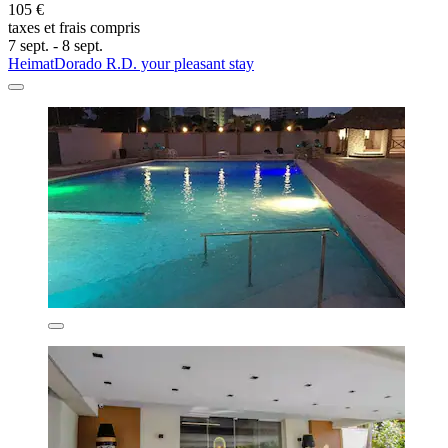
105 €
taxes et frais compris
7 sept. - 8 sept.
HeimatDorado R.D. your pleasant stay