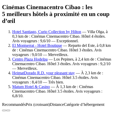
Cinémas Cinemacentro Cibao : les
5 meilleurs hôtels à proximité en un coup
d’œil
Hotel Santiago, Curio Collection by Hilton
— Villa Olga, à
0,3 km de : Cinémas Cinemacentro Cibao. Hôtel 4 étoiles.
Avis voyageurs : 9,6/10 — Exceptionnel.
El Montserrat - Hotel Boutique
— Reparto del Este, à 0,8 km
de : Cinémas Cinemacentro Cibao. Hôtel 3 étoiles. Avis
voyageurs : 9,0/10 — Merveilleux.
Centro Plaza Hodelpa
— Los Pepines, à 2,4 km de : Cinémas
Cinemacentro Cibao. Hôtel 3 étoiles. Avis voyageurs : 9,2/10
— Merveilleux.
HeimatDorado R.D. your pleasant stay
— À 2,3 km de :
Cinémas Cinemacentro Cibao. Hôtel 3.5 étoiles. Avis
voyageurs : 8,4/10 — Très bien.
Matum Hotel & Casino
— À 1,3 km de : Cinémas
Cinemacentro Cibao. Hôtel 3.5 étoiles. Avis voyageurs :
6,8/10.
Recommandés
Prix (croissant)
Distance
Catégorie d’hébergement