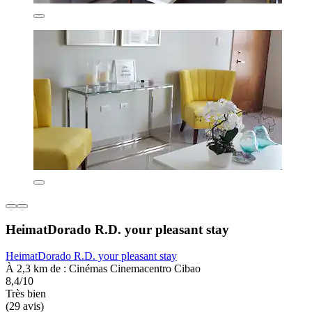
HeimatDorado R.D. your pleasant stay
HeimatDorado R.D. your pleasant stay
À 2,3 km de : Cinémas Cinemacentro Cibao
8,4/10
Très bien
(29 avis)