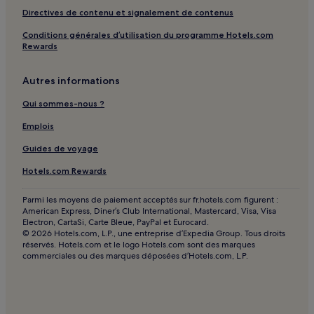
Cannes : Maison d’hôtes
Directives de contenu et signalement de contenus
Cannes : Chambres d’hôtes
Conditions générales d’utilisation du programme Hotels.com
Plage de la Garoupe : Appart’hôtels
Rewards
Plage de la Garoupe : Chambres d’hôtes
Autres informations
Golf Club de Biot : hôtels à proximité
Qui sommes-nous ?
Juan-Les-Pins : hôtels
Les Maillans : hôtels
Emplois
Bastide Giraud : hôtels
Guides de voyage
Cros-De-Cagnes : hôtels
Hotels.com Rewards
La Colle-sur-Loup : hôtels Hôtels avec parking
Parmi les moyens de paiement acceptés sur fr.hotels.com figurent :
La Colle-sur-Loup : hôtels
American Express, Diner’s Club International, Mastercard, Visa, Visa
Electron, CartaSi, Carte Bleue, PayPal et Eurocard.
La Californie : hôtels
© 2026 Hotels.com, L.P., une entreprise d’Expedia Group. Tous droits
réservés. Hotels.com et le logo Hotels.com sont des marques
Gare de Biot : hôtels à proximité
commerciales ou des marques déposées d’Hotels.com, L.P.
Gare de Cagnes-sur-Mer : hôtels à proximité
Hôpital l'Archet : hôtels à proximité