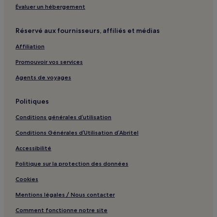
Florida Beach : Villas
Évaluer un hébergement
Florida Beach : Appart’hôtels
Réservé aux fournisseurs, affiliés et médias
Plage de Magnan : hôtels à proximité
Affiliation
Antibes : hôtels Hôtels avec centre de fitness
Promouvoir vos services
Antibes : Appart’hôtels
Saint-Laurent-Du-Var : hôtels Hôtels avec parking
Agents de voyages
Saint-Laurent-Du-Var : hôtels
Politiques
Saint-Paul-De-Vence : hôtels Hôtels avec parking
Conditions générales d’utilisation
Saint-Paul-De-Vence : hôtels Hôtels avec centre de fitness
Conditions Générales d’Utilisation d’Abritel
Saint-Paul-De-Vence : hôtels Hôtels avec petit-déjeuner
gratuit
Accessibilité
Saint-Paul-De-Vence : Chambres d’hôtes
Politique sur la protection des données
Saint-Paul-De-Vence : hôtels
Cookies
Cannes : Auberges de jeunesse
Mentions légales / Nous contacter
Cannes : Appart’hôtels
Comment fonctionne notre site