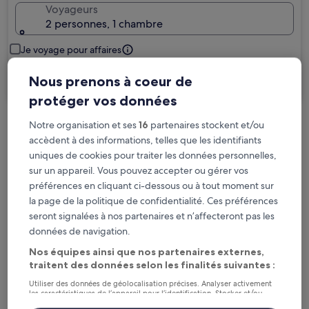
Voyageurs
2 personnes, 1 chambre
Je voyage pour affaires
Nous prenons à coeur de
Rechercher
protéger vos données
Notre organisation et ses
16
partenaires stockent et/ou
Options d’annulation gratuite en cas de
accèdent à des informations, telles que les identifiants
changement de programme
uniques de cookies pour traiter les données personnelles,
sur un appareil. Vous pouvez accepter ou gérer vos
Gagnez des récompenses pour chaque
préférences en cliquant ci-dessous ou à tout moment sur
nuit séjournée
la page de la politique de confidentialité. Ces préférences
seront signalées à nos partenaires et n’affecteront pas les
données de navigation.
Économisez plus grâce aux Prix membres
Nos équipes ainsi que nos partenaires externes,
traitent des données selon les finalités suivantes :
Utiliser des données de géolocalisation précises. Analyser activement
Consultez les prix pour ces dates
les caractéristiques de l’appareil pour l’identification. Stocker et/ou
accéder à des informations sur un appareil. Publicités et contenu