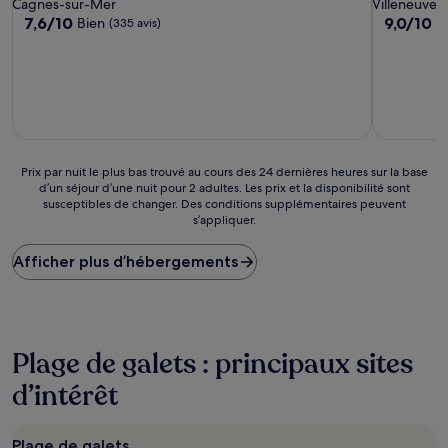
Cagnes-sur-Mer
Villeneuve-
7.6
9.0
7,6/10
9,0/10
Bien
M
(335 avis)
sur
sur
10,
10,
Bien,
Merveilleu
(335 avis)
(12 avis)
Prix
Prix par nuit le plus bas trouvé au cours des 24 dernières heures sur la base
d’un séjour d’une nuit pour 2 adultes. Les prix et la disponibilité sont
par
susceptibles de changer. Des conditions supplémentaires peuvent
nuit
s’appliquer.
le
plus
Afficher plus d’hébergements
bas
trouvé
au
cours
des
24 dernières
Plage de galets : principaux sites
heures
d’intérêt
sur
la
base
d’un
Plage de galets