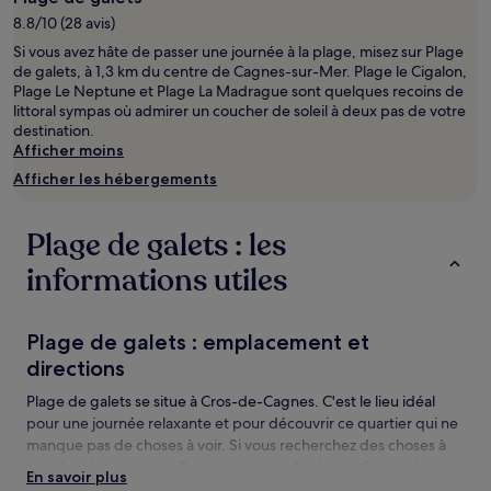
séjour
8.8/10 (28 avis)
d’une
Si vous avez hâte de passer une journée à la plage, misez sur Plage
nuit
de galets, à 1,3 km du centre de Cagnes-sur-Mer. Plage le Cigalon,
pour
Plage Le Neptune et Plage La Madrague sont quelques recoins de
2 adultes.
littoral sympas où admirer un coucher de soleil à deux pas de votre
Les
destination.
prix
Afficher moins
et
la
Afficher les hébergements
disponibilité
sont
susceptibles
Plage de galets : les
de
changer.
informations utiles
Des
conditions
supplémentaires
Plage de galets : emplacement et
peuvent
directions
s’appliquer.
Plage de galets se situe à Cros-de-Cagnes. C'est le lieu idéal
pour une journée relaxante et pour découvrir ce quartier qui ne
manque pas de choses à voir. Si vous recherchez des choses à
voir dans les environs, Promenade des Anglais et Circuit de
En savoir plus
Monaco sont deux lieux à ne pas manquer.