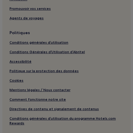
Altinoluk : hôtels Hôtels avec petit-déjeuner gratuit
Promouvoir vos services
Altinoluk : hôtels Hôtels d’affaires
Agents de voyages
Akçay : hôtels Hôtels avec parking
Akçay : hôtels Hôtels avec petit-déjeuner gratuit
Politiques
Sarimsakli : hôtels Hôtels avec parking
Conditions générales d’utilisation
Sarimsakli : hôtels Hôtels avec petit-déjeuner gratuit
Conditions Générales d’Utilisation d’Abritel
Sarimsakli : hôtels Hôtels d’affaires
Accessibilité
Ruines de l'Église Panaya : hôtels à proximité
Politique sur la protection des données
Musée de Kazdağı : hôtels à proximité
Cookies
Mentions légales / Nous contacter
Comment fonctionne notre site
Directives de contenu et signalement de contenus
Conditions générales d’utilisation du programme Hotels.com
Rewards