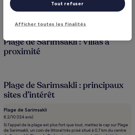
Tout refuser
Le week-end prochain
Dans deux semaines
14 août - 16 août
21 août - 23 août
Dans un mois
Dans deux mois
Afficher toutes les finalités
4 sept. - 6 sept.
2 oct. - 4 oct.
Plage de Sarimsakli : Villas à
proximité
Plage de Sarimsakli : principaux
sites d’intérêt
Plage de Sarimsakli
8.2/10 (124 avis)
Si l'appel de la plage est plus fort que tout, mettez le cap sur Plage
de Sarimsakli, un coin de littoral très prisé situé à 0,7 km du centre