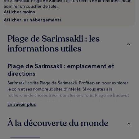
de Sarimsakli. Plage de Badavut est un recoin de littoral idéal pour
admirer un coucher de soleil.
Afficher moins
Afficher les hébergements
Plage de Sarimsakli : les
informations utiles
Plage de Sarimsakli : emplacement et
directions
Sarimsakli abrite Plage de Sarimsakli. Profitez-en pour explorer
le coin et ses nombreux sites d'intérêt. Si vous êtes à la
recherche de choses à voir dans les environs, Plage de Badavut
et Hinterweidenthal (la Table du Diable - rocher) valent le coup
En savoir plus
d’œil.
Plage de Sarimsakli : les choses à voir et
À la découverte du monde
activités à proximité
Plage de Sarimsakli : les choses à voir à proximité