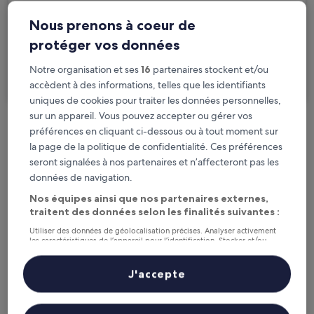
Voyageurs
2 personnes, 1 chambre
Nous prenons à coeur de
protéger vos données
Je voyage pour affaires
Notre organisation et ses
16
partenaires stockent et/ou
Rechercher
accèdent à des informations, telles que les identifiants
uniques de cookies pour traiter les données personnelles,
sur un appareil. Vous pouvez accepter ou gérer vos
préférences en cliquant ci-dessous ou à tout moment sur
Options d’annulation gratuite en cas de
la page de la politique de confidentialité. Ces préférences
changement de programme
seront signalées à nos partenaires et n’affecteront pas les
données de navigation.
Gagnez des récompenses pour chaque
Nos équipes ainsi que nos partenaires externes,
nuit séjournée
traitent des données selon les finalités suivantes :
Utiliser des données de géolocalisation précises. Analyser activement
Économisez plus grâce aux Prix membres
les caractéristiques de l’appareil pour l’identification. Stocker et/ou
accéder à des informations sur un appareil. Publicités et contenu
personnalisés, mesure de performance des publicités et du contenu,
études d’audience et développement de services.
J'accepte
Liste de nos partenaires (fournisseurs)
Consultez les prix pour ces dates