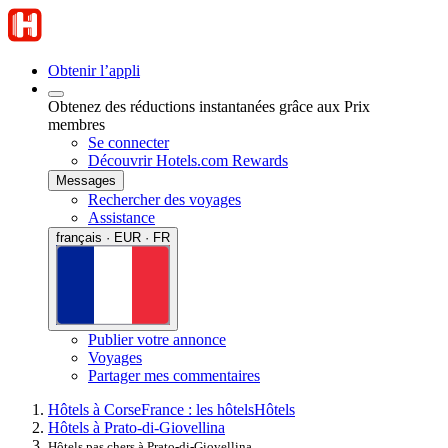
Obtenir l’appli
Obtenez des réductions instantanées grâce aux Prix
membres
Se connecter
Découvrir Hotels.com Rewards
Messages
Rechercher des voyages
Assistance
français · EUR · FR
Publier votre annonce
Voyages
Partager mes commentaires
Hôtels à Corse
France : les hôtels
Hôtels
Hôtels à Prato-di-Giovellina
Hôtels pas chers à Prato-di-Giovellina