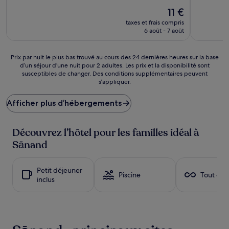
Le
11 €
nouveau
taxes et frais compris
prix
6 août - 7 août
est
de
11 €
Prix
Prix par nuit le plus bas trouvé au cours des 24 dernières heures sur la base
d’un séjour d’une nuit pour 2 adultes. Les prix et la disponibilité sont
par
susceptibles de changer. Des conditions supplémentaires peuvent
nuit
s’appliquer.
le
plus
Afficher plus d’hébergements
bas
trouvé
au
Découvrez l’hôtel pour les familles idéal à
cours
des
Sānand
24 dernières
heures
sur
Petit déjeuner
Piscine
Tout com
la
inclus
base
d’un
séjour
d’une
nuit