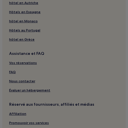
Paldi : hôtels Hôtels d’affaires
hôtel en Autriche
Paldi : hôtels
Hôtels en Espagne
Ahmadabad : hôtels Hôtels avec petit-déjeuner gratuit
hôtel en Monaco
Ahmadabad : Auberges de jeunesse
Hôtels au Portugal
Ahmadabad : hôtels Hôtels de luxe
hôtel en Grèce
Ahmadabad : hôtels 2 étoiles
Ahmadabad : hôtels 3 étoiles
Assistance et FAQ
Ahmadabad : hôtels Hôtels d’affaires
Vos réservations
Ahmadabad : hôtels Hôtels avec spa
FAQ
Ahmadabad : hôtels
Nous contacter
Satellite : hôtels
Évaluer un hébergement
Apollo Hospitals International Limited : hôtels à proximité
Eka Arena : hôtels à proximité
Réservé aux fournisseurs, affiliés et médias
Gandhinagar : hôtels Hôtels avec petit-déjeuner gratuit
Affiliation
Gandhinagar : hôtels Hôtels de luxe
Promouvoir vos services