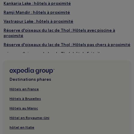
Kankaria Lake : hôtels à proximité
Ramji Mandir : hôtels à proximité
Vastrapur Lake : hôtels à proximité
Réserve d'oiseaux du lac de Thol : Hôtels avec piscine à
proximité
Réserve d'oiseaux du lac de Thol : Hôtels pas chers à proximité
Réserve d'oiseaux du lac de Thol : hôtels 5 étoiles
Kalol : hôtels Hôtels avec parking
Bopal : hôtels 3 étoiles
Destinations phares
Vastrapur : hôtels
Gare d'Ahmedabad : hôtels à proximité
Hôtels en France
Viramgam : hôtels Hôtels avec parking
Hôtels à Bruxelles
Dholka : hôtels Hôtels avec parking
Hôtels au Maroc
Kadi : hôtels
Hôtel en Royaume-Uni
Kanīj : hôtels
hôtel en Italie