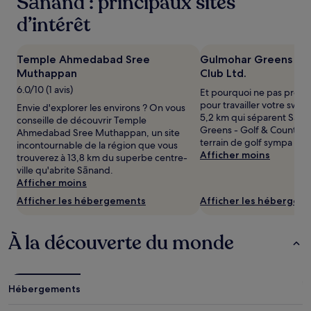
Sānand : principaux sites
pour
2 adultes.
d’intérêt
Les
prix
et
Temple Ahmedabad Sree
Gulmohar Greens - G
la
Muthappan
Club Ltd.
disponibilité
6.0/10 (1 avis)
sont
Et pourquoi ne pas profit
susceptibles
pour travailler votre swin
Envie d'explorer les environs ? On vous
de
5,2 km qui séparent Sān
conseille de découvrir Temple
changer.
Greens - Golf & Country C
Ahmedabad Sree Muthappan, un site
Des
terrain de golf sympa de l
incontournable de la région que vous
conditions
Afficher moins
trouverez à 13,8 km du superbe centre-
supplémentaires
ville qu'abrite Sānand.
peuvent
Afficher moins
s’appliquer.
Afficher les hébergements
Afficher les hébergem
À la découverte du monde
Hébergements