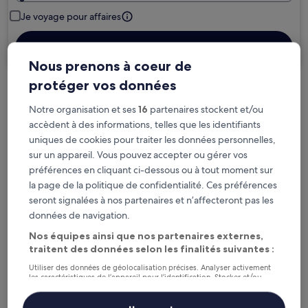
Je voyage pour affaires
Rechercher
Nous prenons à coeur de
protéger vos données
Options d’annulation gratuite en cas de
Notre organisation et ses
16
partenaires stockent et/ou
changement de programme
accèdent à des informations, telles que les identifiants
uniques de cookies pour traiter les données personnelles,
Gagnez des récompenses pour chaque
sur un appareil. Vous pouvez accepter ou gérer vos
nuit séjournée
préférences en cliquant ci-dessous ou à tout moment sur
la page de la politique de confidentialité. Ces préférences
seront signalées à nos partenaires et n’affecteront pas les
Économisez plus grâce aux Prix membres
données de navigation.
Nos équipes ainsi que nos partenaires externes,
traitent des données selon les finalités suivantes :
Consultez les prix pour ces dates
Utiliser des données de géolocalisation précises. Analyser activement
les caractéristiques de l’appareil pour l’identification. Stocker et/ou
Ce soir
Demain
accéder à des informations sur un appareil. Publicités et contenu
personnalisés, mesure de performance des publicités et du contenu,
6 août - 7 août
7 août - 8 août
études d’audience et développement de services.