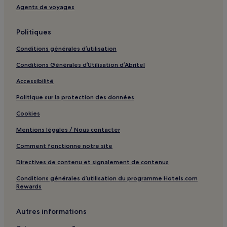
Gandhinagar : hôtels 3 étoiles
Agents de voyages
Gandhinagar : hôtels Hôtels d’affaires
Bhat : hôtels
Politiques
Saraspur : hôtels
Conditions générales d’utilisation
Prahlad Nagar : hôtels
Conditions Générales d’Utilisation d’Abritel
Gujarat : hôtels Hôtels avec parking
Accessibilité
Gujarat : hôtels Hôtels avec petit-déjeuner gratuit
Politique sur la protection des données
Gujarat : hôtels Hôtels pas chers
Cookies
Gujarat : hôtels Hôtels d’affaires
Mentions légales / Nous contacter
Gujarat : hôtels Hôtels familiaux
Comment fonctionne notre site
Gujarat : hôtels
Directives de contenu et signalement de contenus
District de Gandhinagar : hôtels
Conditions générales d’utilisation du programme Hotels.com
Rewards
Autres informations