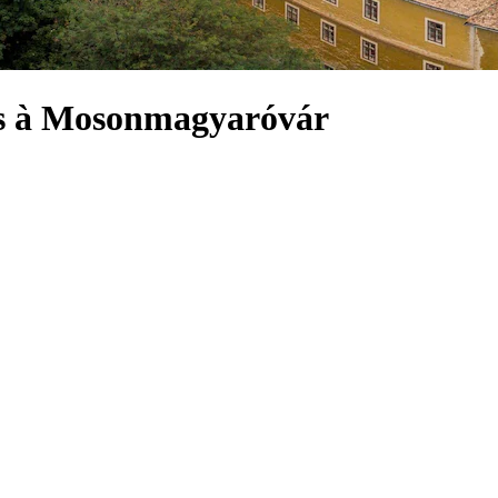
lus à Mosonmagyaróvár