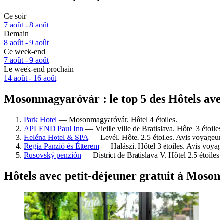
Ce soir
7 août - 8 août
Demain
8 août - 9 août
Ce week-end
7 août - 9 août
Le week-end prochain
14 août - 16 août
Mosonmagyaróvár : le top 5 des Hôtels avec
Park Hotel
— Mosonmagyaróvár. Hôtel 4 étoiles.
APLEND Paul Inn
— Vieille ville de Bratislava. Hôtel 3 étoi
Heléna Hotel & SPA
— Levél. Hôtel 2.5 étoiles. Avis voyageu
Regia Panzió és Étterem
— Halászi. Hôtel 3 étoiles. Avis voyag
Rusovský penzión
— District de Bratislava V. Hôtel 2.5 étoile
Hôtels avec petit-déjeuner gratuit à Mos