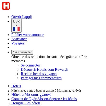
Ouvrir l’appli
EUR
•
Publier votre annonce
Assistance
Voyages
Se connecter
Obtenez des réductions instantanées grâce aux Prix
membres
Se connecter
Découvrir Hotels.com Rewards
Rechercher des voyages
Partager mes commentaires
Hôtels
Hôtels avec petit-déjeuner gratuit à Mosonmagyaróvár
Hôtels à Mosonmagyaróvár
Comitat de Győr-Moson-Sopron : les hôtels
Hongrie : les hôtels