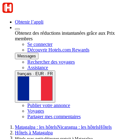
Obtenir l’appli
Obtenez des réductions instantanées grâce aux Prix
membres
Se connecter
Découvrir Hotels.com Rewards
Messages
Rechercher des voyages
Assistance
français · EUR · FR
Publier votre annonce
Voyages
Partager mes commentaires
Matagalpa : les hôtels
Nicaragua : les hôtels
Hôtels
Hôtels à Matagalpa
Hôtels avec petit-déjeuner gratuit à Matagalpa