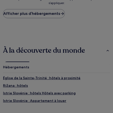
s’appliquer.
le
plus
Afficher plus d’hébergements
bas
trouvé
au
cours
des
24 dernières
heures
sur
À la découverte du monde
la
base
d’un
séjour
Hébergements
d’une
nuit
pour
Église de la Sainte-Trinité : hôtels à proximité
2 adultes.
Rižana : hôtels
Les
prix
Istrie Slovénie : hôtels Hôtels avec parking
et
la
Istrie Slovénie : Appartement à louer
disponibilité
sont