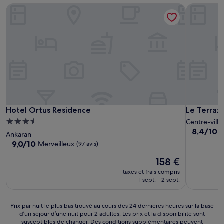
Hotel Ortus Residence
Le Terrazz
Hotel Ortus Residence
Le Terrazz
Hotel Ortus Residence
Le Terraz
Hébergement
Centre-ville
8.4
8,4/10
T
3.5 étoiles
Ankaran
sur
9.0
9,0/10
Merveilleux
(97 avis)
10,
sur
Très
Le
158 €
10,
bien,
nouveau
Merveilleux,
taxes et frais compris
(458 avis)
prix
(97 avis)
1 sept. - 2 sept.
est
de
158 €
Prix
Prix par nuit le plus bas trouvé au cours des 24 dernières heures sur la base
d’un séjour d’une nuit pour 2 adultes. Les prix et la disponibilité sont
par
susceptibles de changer. Des conditions supplémentaires peuvent
nuit