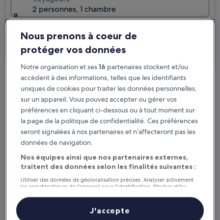
2 personnes, 1 chambre
Je voyage pour affaires
Nous prenons à coeur de
protéger vos données
Rechercher
Notre organisation et ses
16
partenaires stockent et/ou
accèdent à des informations, telles que les identifiants
Options d’annulation gratuite en cas de
uniques de cookies pour traiter les données personnelles,
changement de programme
sur un appareil. Vous pouvez accepter ou gérer vos
préférences en cliquant ci-dessous ou à tout moment sur
Gagnez des récompenses pour chaque
la page de la politique de confidentialité. Ces préférences
seront signalées à nos partenaires et n’affecteront pas les
nuit séjournée
données de navigation.
Nos équipes ainsi que nos partenaires externes,
Économisez plus grâce aux Prix membres
traitent des données selon les finalités suivantes :
Utiliser des données de géolocalisation précises. Analyser activement
les caractéristiques de l’appareil pour l’identification. Stocker et/ou
accéder à des informations sur un appareil. Publicités et contenu
Consultez les prix pour ces dates
personnalisés, mesure de performance des publicités et du contenu,
études d’audience et développement de services.
J'accepte
Liste de nos partenaires (fournisseurs)