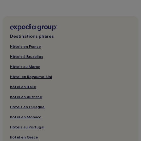
susceptibles
de
changer.
Des
conditions
supplémentaires
peuvent
Destinations phares
s’appliquer.
Hôtels en France
Hôtels à Bruxelles
Hôtels au Maroc
Hôtel en Royaume-Uni
hôtel en Italie
hôtel en Autriche
Hôtels en Espagne
hôtel en Monaco
Hôtels au Portugal
hôtel en Grèce