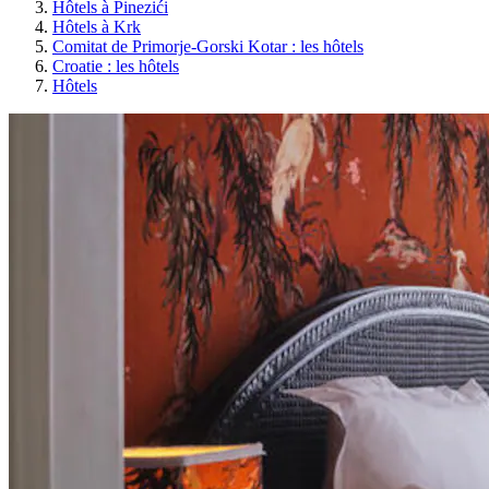
Hôtels à Pinezići
Hôtels à Krk
Comitat de Primorje-Gorski Kotar : les hôtels
Croatie : les hôtels
Hôtels