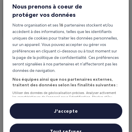
2 personnes, 1 chambre
Nous prenons à coeur de
protéger vos données
Je voyage pour affaires
Notre organisation et ses
16
partenaires stockent et/ou
Rechercher
accèdent à des informations, telles que les identifiants
uniques de cookies pour traiter les données personnelles,
sur un appareil. Vous pouvez accepter ou gérer vos
préférences en cliquant ci-dessous ou à tout moment sur
Options d’annulation gratuite en cas de
la page de la politique de confidentialité. Ces préférences
changement de programme
seront signalées à nos partenaires et n’affecteront pas les
données de navigation.
Gagnez des récompenses pour chaque
Nos équipes ainsi que nos partenaires externes,
nuit séjournée
traitent des données selon les finalités suivantes :
Utiliser des données de géolocalisation précises. Analyser activement
Économisez plus grâce aux Prix membres
les caractéristiques de l’appareil pour l’identification. Stocker et/ou
accéder à des informations sur un appareil. Publicités et contenu
personnalisés, mesure de performance des publicités et du contenu,
études d’audience et développement de services.
J'accepte
Liste de nos partenaires (fournisseurs)
Consultez les prix pour ces dates
Tout refuser