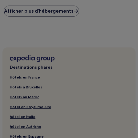
plus
Afficher plus d’hébergements
bas
trouvé
au
cours
des
24 dernières
heures
sur
la
base
d’un
Destinations phares
séjour
d’une
Hôtels en France
nuit
Hôtels à Bruxelles
pour
2 adultes.
Hôtels au Maroc
Les
prix
Hôtel en Royaume-Uni
et
la
hôtel en Italie
disponibilité
hôtel en Autriche
sont
susceptibles
Hôtels en Espagne