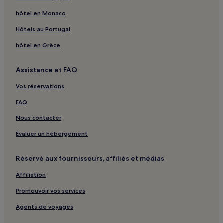
de
changer.
hôtel en Monaco
Des
conditions
Hôtels au Portugal
supplémentaires
peuvent
hôtel en Grèce
s’appliquer.
Assistance et FAQ
Vos réservations
FAQ
Nous contacter
Évaluer un hébergement
Réservé aux fournisseurs, affiliés et médias
Affiliation
Promouvoir vos services
Agents de voyages