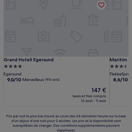
Grand Hotell Egersund
Maritim Fj
Grand Hotell Egersund
Maritim F
Hébergement
Hébergem
4.0 étoiles
3.5 étoiles
Egersund
Flekkefjord
9.0
8.6
9,0/10
8,6/10
Merveilleux
E
(916 avis)
sur
sur
Le
147 €
10,
10,
nouveau
Merveilleux,
Excellent,
taxes et frais compris
prix
(916 avis)
(611 avis)
10 août - 11 août
est
de
147 €
Prix
Prix par nuit le plus bas trouvé au cours des 24 dernières heures sur la base
d’un séjour d’une nuit pour 2 adultes. Les prix et la disponibilité sont
par
susceptibles de changer. Des conditions supplémentaires peuvent
nuit
s’appliquer.
le