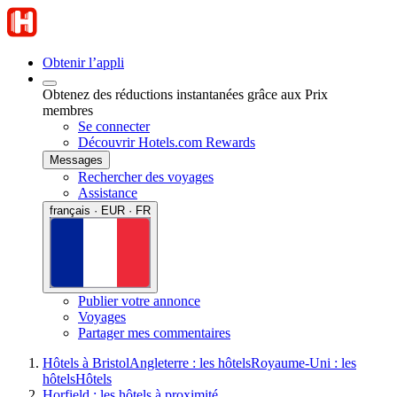
Obtenir l’appli
Obtenez des réductions instantanées grâce aux Prix
membres
Se connecter
Découvrir Hotels.com Rewards
Messages
Rechercher des voyages
Assistance
français · EUR · FR
Publier votre annonce
Voyages
Partager mes commentaires
Hôtels à Bristol
Angleterre : les hôtels
Royaume-Uni : les
hôtels
Hôtels
Horfield : les hôtels à proximité