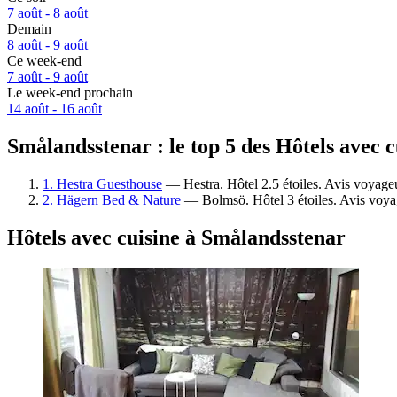
7 août - 8 août
Demain
8 août - 9 août
Ce week-end
7 août - 9 août
Le week-end prochain
14 août - 16 août
Smålandsstenar : le top 5 des Hôtels avec c
1. Hestra Guesthouse
— Hestra. Hôtel 2.5 étoiles. Avis voyageu
2. Hägern Bed & Nature
— Bolmsö. Hôtel 3 étoiles. Avis voya
Hôtels avec cuisine à Smålandsstenar