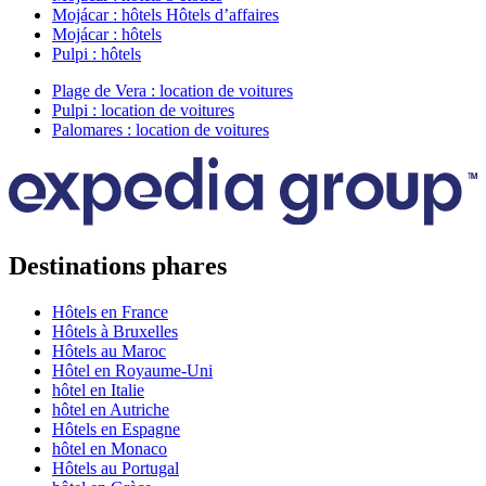
Mojácar : hôtels Hôtels d’affaires
Mojácar : hôtels
Pulpi : hôtels
Plage de Vera : location de voitures
Pulpi : location de voitures
Palomares : location de voitures
Destinations phares
Hôtels en France
Hôtels à Bruxelles
Hôtels au Maroc
Hôtel en Royaume-Uni
hôtel en Italie
hôtel en Autriche
Hôtels en Espagne
hôtel en Monaco
Hôtels au Portugal