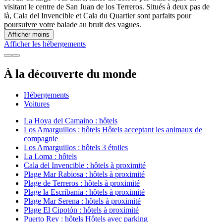
visitant le centre de San Juan de los Terreros. Situés à deux pas de
là, Cala del Invencible et Cala du Quartier sont parfaits pour
poursuivre votre balade au bruit des vagues.
Afficher moins
Afficher les hébergements
À la découverte du monde
Hébergements
Voitures
La Hoya del Camaino : hôtels
Los Amarguillos : hôtels Hôtels acceptant les animaux de
compagnie
Los Amarguillos : hôtels 3 étoiles
La Loma : hôtels
Cala del Invencible : hôtels à proximité
Plage Mar Rabiosa : hôtels à proximité
Plage de Terreros : hôtels à proximité
Plage la Escribanía : hôtels à proximité
Plage Mar Serena : hôtels à proximité
Plage El Cipotón : hôtels à proximité
Puerto Rey : hôtels Hôtels avec parking