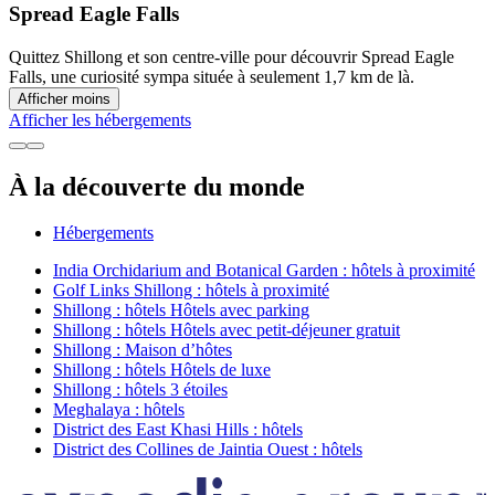
Spread Eagle Falls
Quittez Shillong et son centre-ville pour découvrir Spread Eagle
Falls, une curiosité sympa située à seulement 1,7 km de là.
Afficher moins
Afficher les hébergements
À la découverte du monde
Hébergements
India Orchidarium and Botanical Garden : hôtels à proximité
Golf Links Shillong : hôtels à proximité
Shillong : hôtels Hôtels avec parking
Shillong : hôtels Hôtels avec petit-déjeuner gratuit
Shillong : Maison d’hôtes
Shillong : hôtels Hôtels de luxe
Shillong : hôtels 3 étoiles
Meghalaya : hôtels
District des East Khasi Hills : hôtels
District des Collines de Jaintia Ouest : hôtels