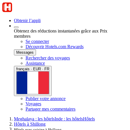
Obtenir l’appli
Obtenez des réductions instantanées grâce aux Prix
membres
Se connecter
Découvrir Hotels.com Rewards
Messages
Rechercher des voyages
Assistance
français · EUR · FR
Publier votre annonce
Voyages
Partager mes commentaires
Meghalaya : les hôtels
Inde : les hôtels
Hôtels
Hôtels à Shillong
Hôtels avec cuisine à Shillong