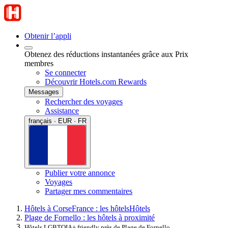
Obtenir l’appli
Obtenez des réductions instantanées grâce aux Prix
membres
Se connecter
Découvrir Hotels.com Rewards
Messages
Rechercher des voyages
Assistance
français · EUR · FR
Publier votre annonce
Voyages
Partager mes commentaires
Hôtels à Corse
France : les hôtels
Hôtels
Plage de Fornello : les hôtels à proximité
Hôtels LGBTQIA+ friendly près de Plage de Fornello