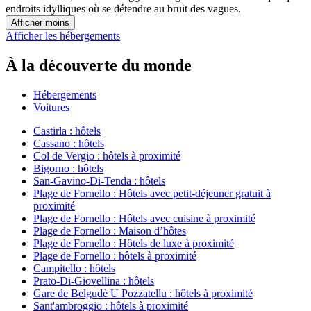
endroits idylliques où se détendre au bruit des vagues.
Afficher moins
Afficher les hébergements
À la découverte du monde
Hébergements
Voitures
Castirla : hôtels
Cassano : hôtels
Col de Vergio : hôtels à proximité
Bigorno : hôtels
San-Gavino-Di-Tenda : hôtels
Plage de Fornello : Hôtels avec petit-déjeuner gratuit à
proximité
Plage de Fornello : Hôtels avec cuisine à proximité
Plage de Fornello : Maison d’hôtes
Plage de Fornello : Hôtels de luxe à proximité
Plage de Fornello : hôtels à proximité
Campitello : hôtels
Prato-Di-Giovellina : hôtels
Gare de Belgudè U Pozzatellu : hôtels à proximité
Sant'ambroggio : hôtels à proximité