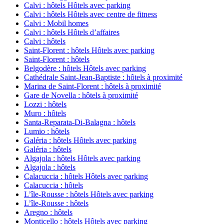
Calvi : hôtels Hôtels avec parking
Calvi : hôtels Hôtels avec centre de fitness
Calvi : Mobil homes
Calvi : hôtels Hôtels d’affaires
Calvi : hôtels
Saint-Florent : hôtels Hôtels avec parking
Saint-Florent : hôtels
Belgodère : hôtels Hôtels avec parking
Cathédrale Saint-Jean-Baptiste : hôtels à proximité
Marina de Saint-Florent : hôtels à proximité
Gare de Novella : hôtels à proximité
Lozzi : hôtels
Muro : hôtels
Santa-Reparata-Di-Balagna : hôtels
Lumio : hôtels
Galéria : hôtels Hôtels avec parking
Galéria : hôtels
Algajola : hôtels Hôtels avec parking
Algajola : hôtels
Calacuccia : hôtels Hôtels avec parking
Calacuccia : hôtels
L’île-Rousse : hôtels Hôtels avec parking
L’île-Rousse : hôtels
Aregno : hôtels
Monticello : hôtels Hôtels avec parking