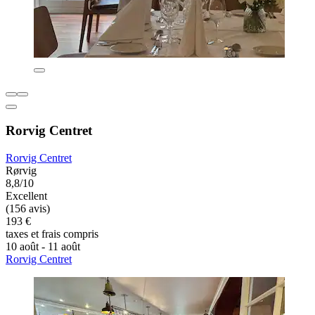
Rorvig Centret
Rorvig Centret
Rørvig
8,8/10
Excellent
(156 avis)
193 €
taxes et frais compris
10 août - 11 août
Rorvig Centret