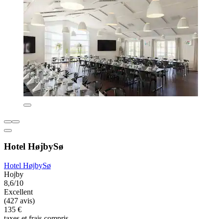
Hotel HøjbySø
Hotel HøjbySø
Hojby
8,6/10
Excellent
(427 avis)
135 €
taxes et frais compris