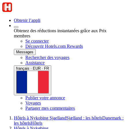
Obtenir l’appli
Obtenez des réductions instantanées grâce aux Prix
membres
Se connecter
Découvrir Hotels.com Rewards
Messages
Rechercher des voyages
Assistance
français · EUR · FR
Publier votre annonce
Voyages
Partager mes commentaires
Hôtels à Nykobing Sjaelland
Sjælland : les hôtels
Danemark :
les hôtels
Hôtels
Hôtels à Nykøbing