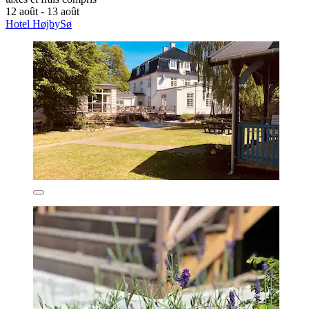
12 août - 13 août
Hotel HøjbySø