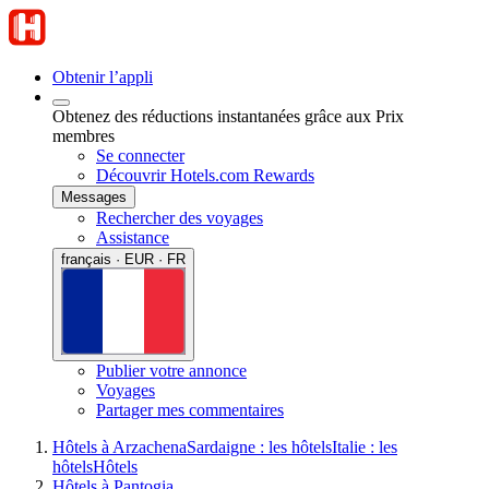
Obtenir l’appli
Obtenez des réductions instantanées grâce aux Prix
membres
Se connecter
Découvrir Hotels.com Rewards
Messages
Rechercher des voyages
Assistance
français · EUR · FR
Publier votre annonce
Voyages
Partager mes commentaires
Hôtels à Arzachena
Sardaigne : les hôtels
Italie : les
hôtels
Hôtels
Hôtels à Pantogia