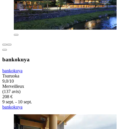
bankokuya
bankokuya
Tsuruoka
9,0/10
Merveilleux
(137 avis)
208 €
9 sept. - 10 sept.
bankokuya