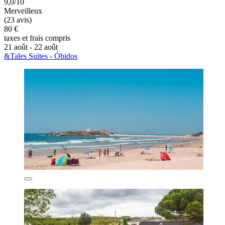
9,0/10
Merveilleux
(23 avis)
80 €
taxes et frais compris
21 août - 22 août
&Tales Suites - Óbidos