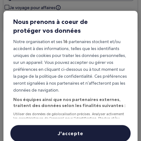
Je voyage pour affaires
Nous prenons à coeur de
Rechercher
protéger vos données
Notre organisation et ses
16
partenaires stockent et/ou
Options d’annulation gratuite en cas de
accèdent à des informations, telles que les identifiants
changement de programme
uniques de cookies pour traiter les données personnelles,
sur un appareil. Vous pouvez accepter ou gérer vos
Gagnez des récompenses pour chaque
préférences en cliquant ci-dessous ou à tout moment sur
nuit séjournée
la page de la politique de confidentialité. Ces préférences
seront signalées à nos partenaires et n’affecteront pas les
données de navigation.
Économisez plus grâce aux Prix membres
Nos équipes ainsi que nos partenaires externes,
traitent des données selon les finalités suivantes :
Utiliser des données de géolocalisation précises. Analyser activement
Consultez les prix pour ces dates
les caractéristiques de l’appareil pour l’identification. Stocker et/ou
accéder à des informations sur un appareil. Publicités et contenu
personnalisés, mesure de performance des publicités et du contenu,
Ce soir
Demain
études d’audience et développement de services.
J'accepte
Liste de nos partenaires (fournisseurs)
6 août - 7 août
7 août - 8 août