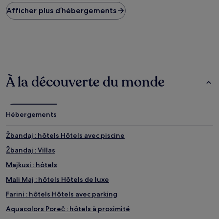
plus
Afficher plus d’hébergements
bas
trouvé
au
cours
des
24 dernières
heures
sur
À la découverte du monde
la
base
d’un
séjour
Hébergements
d’une
nuit
pour
Žbandaj : hôtels Hôtels avec piscine
2 adultes.
Žbandaj : Villas
Les
prix
Majkusi : hôtels
et
la
Mali Maj : hôtels Hôtels de luxe
disponibilité
Farini : hôtels Hôtels avec parking
sont
susceptibles
Aquacolors Poreč : hôtels à proximité
de