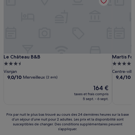
Le Château B&B
Martis Fo
Le Château B&B
Martis Fo
Hébergement
Hébergem
3.5 étoiles
4.0 étoiles
Visnjan
Centre-ville
9.0
9.4
9,0/10
9,4/10
Merveilleux
E
(2 avis)
sur
sur
Le
164 €
10,
10,
nouveau
Merveilleux,
Exception
taxes et frais compris
prix
(2 avis)
(43 avis)
5 sept. - 6 sept.
est
de
164 €
Prix
Prix par nuit le plus bas trouvé au cours des 24 dernières heures sur la base
d’un séjour d’une nuit pour 2 adultes. Les prix et la disponibilité sont
par
susceptibles de changer. Des conditions supplémentaires peuvent
nuit
s’appliquer.
le