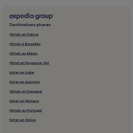
changer.
Lakošeljci : hôtels Hôtels avec piscine
Des
Lakošeljci : hôtels Hôtels avec parking
conditions
supplémentaires
Danijeli : hôtels 3 étoiles
peuvent
Destinations phares
s’appliquer.
Banki : hôtels
Hôtels en France
Červar : hôtels Hôtels avec parking
Hôtels à Bruxelles
Jadruhi : hôtels
Hôtels au Maroc
Ježenj : hôtels Hôtels avec piscine
Hôtel en Royaume-Uni
Ježenj : hôtels Hôtels avec parking
hôtel en Italie
Ježenj : hôtels
hôtel en Autriche
Deklići : hôtels Hôtels avec parking
Deklići : hôtels
Hôtels en Espagne
Gulići : hôtels Hôtels de luxe
hôtel en Monaco
Jakovici : Villas
Hôtels au Portugal
Roškići : hôtels
hôtel en Grèce
Rojci : hôtels