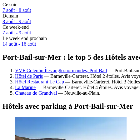
Ce soir
7 août - 8 août
Demain
8 août - 9 août
Ce week-end
7 août - 9 août
Le week-end prochain
14 août - 16 août
Port-Bail-sur-Mer : le top 5 des Hôtels av
VVF Cotentin Îles anglo-normandes, Port Bail
— Port-Bail-sur-
Hôtel de Paris
— Barneville-Carteret. Hôtel 2 étoiles. Avis voy
Hôtel Restaurant Le Cap
— Barneville-Carteret. Hôtel 3 étoiles
La Marine
— Barneville-Carteret. Hôtel 4 étoiles. Avis voyage
Chateau de Grandval
— Neuville-au-Plain.
Hôtels avec parking à Port-Bail-sur-Mer