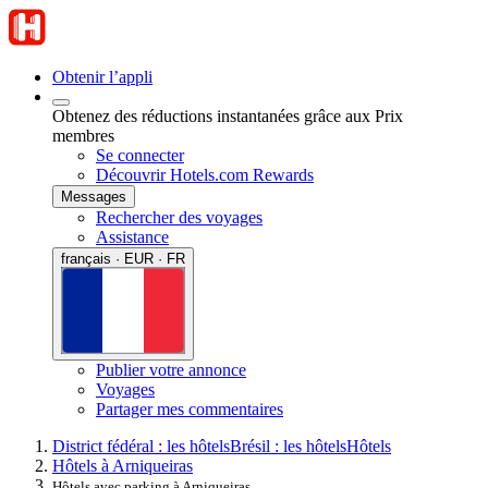
Obtenir l’appli
Obtenez des réductions instantanées grâce aux Prix
membres
Se connecter
Découvrir Hotels.com Rewards
Messages
Rechercher des voyages
Assistance
français · EUR · FR
Publier votre annonce
Voyages
Partager mes commentaires
District fédéral : les hôtels
Brésil : les hôtels
Hôtels
Hôtels à Arniqueiras
Hôtels avec parking à Arniqueiras