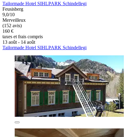
Tailormade Hotel SIHLPARK Schindellegi
Feusisberg
9,0/10
Merveilleux
(152 avis)
160 €
taxes et frais compris
13 août - 14 août
Tailormade Hotel SIHLPARK Schindellegi