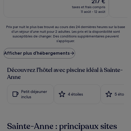
217 €
10,
(13 avis)
nouveau
Bien,
taxes et frais compris
prix
(484 avis)
11 août - 12 août
est
de
217 €
Prix
Prix par nuit le plus bas trouvé au cours des 24 dernières heures sur la base
d’un séjour d’une nuit pour 2 adultes. Les prix et la disponibilité sont
par
susceptibles de changer. Des conditions supplémentaires peuvent
nuit
s’appliquer.
le
plus
Afficher plus d’hébergements
bas
trouvé
au
Découvrez l’hôtel avec piscine idéal à Sainte-
cours
des
Anne
24 dernières
heures
sur
Petit déjeuner
4 étoiles
5 étoiles
la
inclus
base
d’un
séjour
d’une
nuit
Sainte-Anne : principaux sites
pour