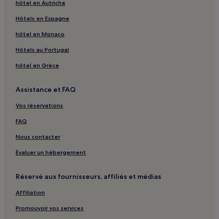
hôtel en Autriche
Le François : hôtels Hôtels d’affaires
Le François : hôtels Hôtels familiaux
Hôtels en Espagne
Sainte-Anne : hôtels Hôtels avec parking
hôtel en Monaco
Sainte-Anne : hôtels
Hôtels au Portugal
Le Marin : hôtels
hôtel en Grèce
Assistance et FAQ
Vos réservations
FAQ
Nous contacter
Évaluer un hébergement
Réservé aux fournisseurs, affiliés et médias
Affiliation
Promouvoir vos services