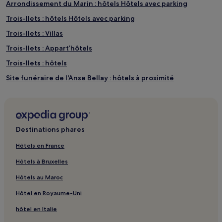
Arrondissement du Marin : hôtels Hôtels avec parking
Trois-Ilets : hôtels Hôtels avec parking
Trois-Ilets : Villas
Trois-Ilets : Appart’hôtels
Trois-Ilets : hôtels
Site funéraire de l'Anse Bellay : hôtels à proximité
Le Diamant : hôtels Hôtels avec parking
Le Diamant : Villas
Le Vauclin : hôtels Hôtels avec parking
Destinations phares
Sainte-Luce : hôtels Hôtels avec parking
Hôtels en France
Sainte-Luce : Appartement à louer
Hôtels à Bruxelles
Sainte-Luce : hôtels
Hôtels au Maroc
Les Anses-d'Arlets : hôtels Hôtels avec parking
Hôtel en Royaume-Uni
Le François : hôtels Hôtels avec parking
hôtel en Italie
Le François : Villas