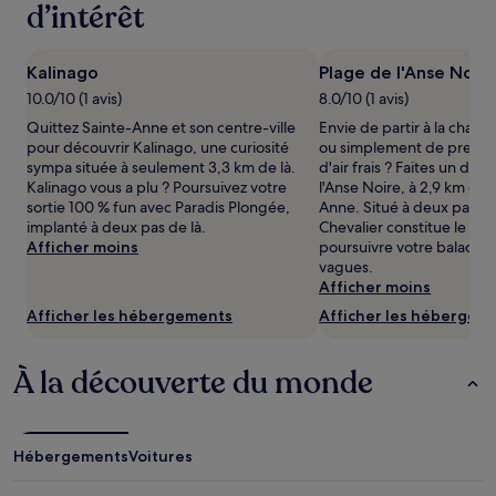
2 adultes.
d’intérêt
Les
prix
et
Kalinago
Plage de l'Anse Noire
la
10.0/10 (1 avis)
8.0/10 (1 avis)
disponibilité
sont
Quittez Sainte-Anne et son centre-ville
Envie de partir à la chass
susceptibles
pour découvrir Kalinago, une curiosité
ou simplement de prendr
de
sympa située à seulement 3,3 km de là.
d'air frais ? Faites un dét
changer.
Kalinago vous a plu ? Poursuivez votre
l'Anse Noire, à 2,9 km du 
Des
sortie 100 % fun avec Paradis Plongée,
Anne. Situé à deux pas de
conditions
implanté à deux pas de là.
Chevalier constitue le lieu
supplémentaires
Afficher moins
poursuivre votre balade a
peuvent
vagues.
s’appliquer.
Afficher moins
Afficher les hébergements
Afficher les hébergem
À la découverte du monde
Hébergements
Voitures