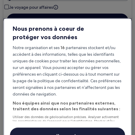
Je voyage pour affaires
Rechercher
Nous prenons à coeur de
protéger vos données
Options d’annulation gratuite en cas de
Notre organisation et ses
16
partenaires stockent et/ou
changement de programme
accèdent à des informations, telles que les identifiants
uniques de cookies pour traiter les données personnelles,
Gagnez des récompenses pour chaque
sur un appareil. Vous pouvez accepter ou gérer vos
nuit séjournée
préférences en cliquant ci-dessous ou à tout moment sur
la page de la politique de confidentialité. Ces préférences
seront signalées à nos partenaires et n’affecteront pas les
Économisez plus grâce aux Prix membres
données de navigation.
Nos équipes ainsi que nos partenaires externes,
traitent des données selon les finalités suivantes :
Consultez les prix pour ces dates
Utiliser des données de géolocalisation précises. Analyser activement
les caractéristiques de l’appareil pour l’identification. Stocker et/ou
Ce soir
Demain
accéder à des informations sur un appareil. Publicités et contenu
personnalisés, mesure de performance des publicités et du contenu,
6 août - 7 août
7 août - 8 août
études d’audience et développement de services.