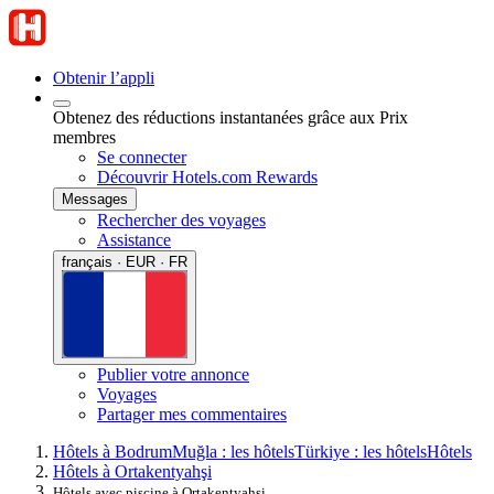
Obtenir l’appli
Obtenez des réductions instantanées grâce aux Prix
membres
Se connecter
Découvrir Hotels.com Rewards
Messages
Rechercher des voyages
Assistance
français · EUR · FR
Publier votre annonce
Voyages
Partager mes commentaires
Hôtels à Bodrum
Muğla : les hôtels
Türkiye : les hôtels
Hôtels
Hôtels à Ortakentyahşi
Hôtels avec piscine à Ortakentyahşi