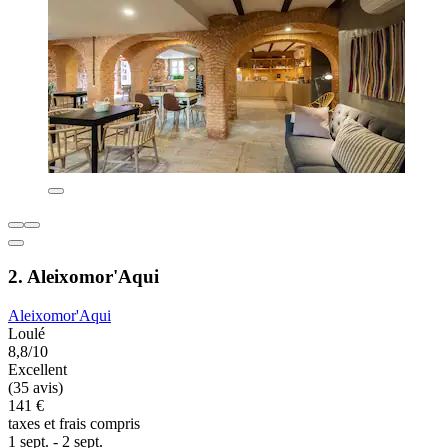
2. Aleixomor'Aqui
Aleixomor'Aqui
Loulé
8,8/10
Excellent
(35 avis)
141 €
taxes et frais compris
1 sept. - 2 sept.