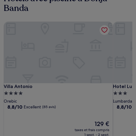
Banda
Villa Antonio
Hotel Lum
Villa Antonio
Hotel Lum
Villa Antonio
Hotel Lu
Hébergement
Hébergem
4.0 étoiles
3.0 étoiles
Orebic
Lumbarda
8.8
8.8
8,8/10
8,8/10
Excellent
E
(85 avis)
sur
sur
10,
10,
Excellent,
Le
Excellent,
129 €
(85 avis)
nouveau
(40 avis)
taxes et frais compris
prix
1 sept. - 2 sept.