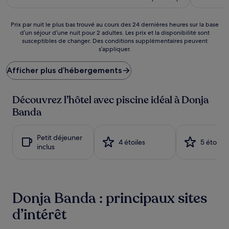
est
de
129 €
Prix
Prix par nuit le plus bas trouvé au cours des 24 dernières heures sur la base
d’un séjour d’une nuit pour 2 adultes. Les prix et la disponibilité sont
par
susceptibles de changer. Des conditions supplémentaires peuvent
nuit
s’appliquer.
le
plus
Afficher plus d’hébergements
bas
trouvé
au
Découvrez l’hôtel avec piscine idéal à Donja
cours
des
Banda
24 dernières
heures
sur
Petit déjeuner
4 étoiles
5 étoiles
la
inclus
base
d’un
séjour
d’une
nuit
Donja Banda : principaux sites
pour
2 adultes.
d’intérêt
Les
prix