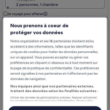
2 personnes, 1 chambre
Je voyage pour affaires
Rechercher
Nous prenons à coeur de
protéger vos données
Notre organisation et ses
16
partenaires stockent et/ou
Options d’annulation gratuite en cas de
accèdent à des informations, telles que les identifiants
changement de programme
uniques de cookies pour traiter les données personnelles,
sur un appareil. Vous pouvez accepter ou gérer vos
Gagnez des récompenses pour chaque
préférences en cliquant ci-dessous ou à tout moment sur
nuit séjournée
la page de la politique de confidentialité. Ces préférences
seront signalées à nos partenaires et n’affecteront pas les
données de navigation.
Économisez plus grâce aux Prix membres
Nos équipes ainsi que nos partenaires externes,
traitent des données selon les finalités suivantes :
Utiliser des données de géolocalisation précises. Analyser activement
Consultez les prix pour ces dates
les caractéristiques de l’appareil pour l’identification. Stocker et/ou
accéder à des informations sur un appareil. Publicités et contenu
personnalisés, mesure de performance des publicités et du contenu,