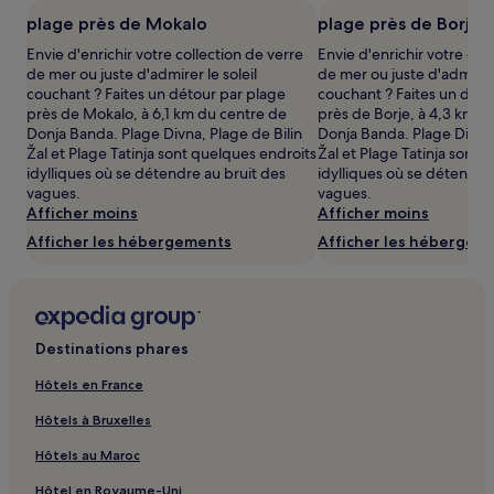
et
plage près de Mokalo
plage près de Borje
la
Envie d'enrichir votre collection de verre
Envie d'enrichir votre col
disponibilité
de mer ou juste d'admirer le soleil
de mer ou juste d'admirer 
sont
couchant ? Faites un détour par plage
couchant ? Faites un déto
susceptibles
près de Mokalo, à 6,1 km du centre de
près de Borje, à 4,3 km d
de
Donja Banda. Plage Divna, Plage de Bilin
Donja Banda. Plage Divna,
changer.
Žal et Plage Tatinja sont quelques endroits
Žal et Plage Tatinja sont 
Des
idylliques où se détendre au bruit des
idylliques où se détendre
conditions
vagues.
vagues.
supplémentaires
Afficher moins
Afficher moins
peuvent
s’appliquer.
Afficher les hébergements
Afficher les hébergem
Destinations phares
Hôtels en France
Hôtels à Bruxelles
Hôtels au Maroc
Hôtel en Royaume-Uni