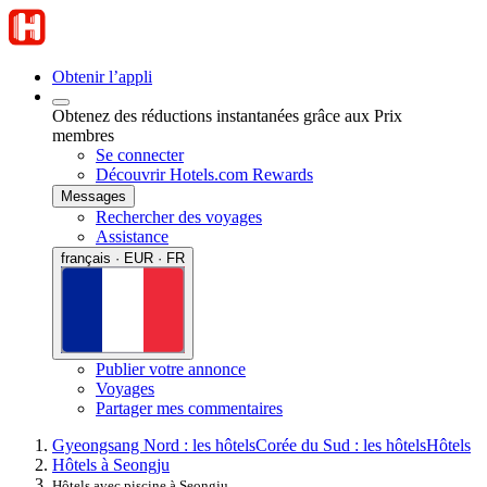
Obtenir l’appli
Obtenez des réductions instantanées grâce aux Prix
membres
Se connecter
Découvrir Hotels.com Rewards
Messages
Rechercher des voyages
Assistance
français · EUR · FR
Publier votre annonce
Voyages
Partager mes commentaires
Gyeongsang Nord : les hôtels
Corée du Sud : les hôtels
Hôtels
Hôtels à Seongju
Hôtels avec piscine à Seongju