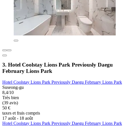
3. Hotel Coolstay Lions Park Previously Daegu
February Lions Park
Hotel Coolstay Lions Park Previously Daegu February Lions Park
Suseong-gu
8,4/10
Très bien
(39 avis)
50 €
taxes et frais compris
17 août - 18 août
Hotel Coolstay Lions Park Previously Daegu February Lions Park