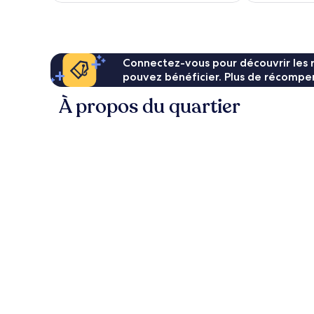
de
31 €
Connectez-vous pour découvrir les 
pouvez bénéficier. Plus de récompen
À propos du quartier