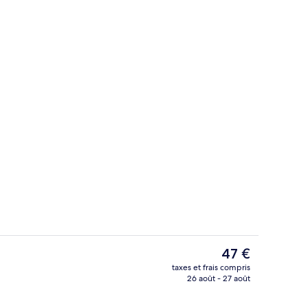
Chambre Premium | Piscine | Piscine e
Le
47 €
prix
taxes et frais compris
actuel
26 août - 27 août
Bar (sur place)
est
de