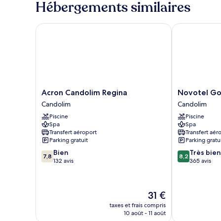
Hébergements similaires
Suite
Junior
Acron Candolim Regina
Novotel Goa 
Acron
Novotel
Acron Candolim Regina
Novotel Go
Candolim
Goa
Candolim
Candolim
Regina
Candolim
Piscine
Piscine
Candolim
Hotel
Spa
Spa
Candolim
Transfert aéroport
Transfert aér
Parking gratuit
Parking gratu
7.8
8.2
Bien
Très bien
7,8
8,2
sur
sur
132 avis
365 avis
10,
10,
Bien,
Très
132 avis
bien,
Le
31 €
365 avis
nouveau
taxes et frais compris
prix
10 août - 11 août
est