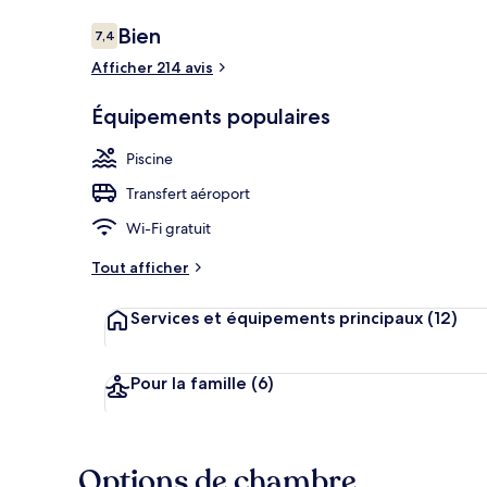
Avis
Bien
7,4
7,4 sur 10
voyageurs
Afficher 214 avis
Équipement 
Équipements populaires
Piscine
Transfert aéroport
Wi-Fi gratuit
Tout afficher
Services et équipements principaux
(12)
Pour la famille
(6)
Options de chambre