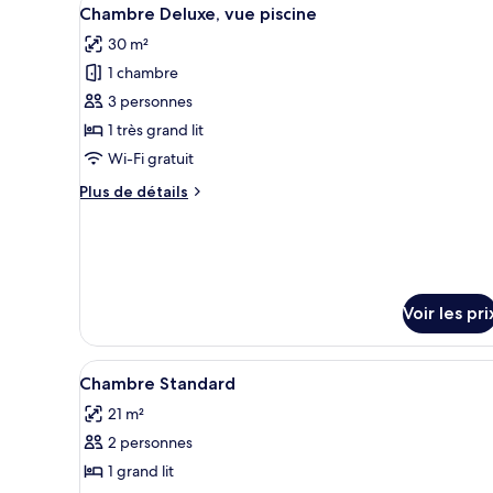
Afficher
Balcony
Room
14
Chambre Deluxe, vue piscine
with
toutes
Balcony
30 m²
les
1 chambre
photos
pour
3 personnes
ce
1 très grand lit
type
Wi-Fi gratuit
de
Plus
Plus de détails
chambre :
de
Chambre
détails
sur
Deluxe,
le
vue
type
piscine
de
Voir les pri
chambre
Chambre
Deluxe,
Afficher
Chambre Standard | Literie de 
11
Chambre Standard
vue
toutes
piscine
21 m²
les
2 personnes
photos
pour
1 grand lit