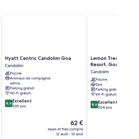
remium
Hyatt Centric Candolim Goa
Lemon Tree Amarante 
Hyatt
Lemon
Hyatt Centric Candolim Goa
Lemon Tree Amaran
Centric
Tree
Resort, Goa
Candolim
Candolim
Amarante
Candolim
Piscine
Goa
Beach
Animaux de compagnie
Candolim
Resort,
Piscine
admis
Spa
Goa
Parking gratuit
Parking gratuit
Candolim
Wi-Fi gratuit
Wi-Fi gratuit
8.6
Excellent
8.6
Excellent
8,6
8,6
sur
335 avis
sur
204 avis
10,
10,
Excellent,
Excellent,
Le
62 €
335 avis
204 avis
u
nouveau
taxes et frais compris
tax
prix
12 août - 13 août
est