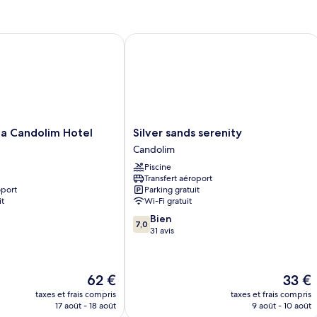
piscine
P
de
chambre
Suite
Candolim Hotel
Silver sands serenity
Junior,
vue
piscine
Silver
a Candolim Hotel
Silver sands serenity
sands
Candolim
serenity
Piscine
Candolim
Transfert aéroport
oport
Parking gratuit
it
Wi-Fi gratuit
7.0
Bien
7,0
sur
31 avis
10,
Bien,
31 avis
Le
Le
62 €
33 €
nouveau
nouvea
taxes et frais compris
taxes et frais compris
prix
prix
17 août - 18 août
9 août - 10 août
est
est