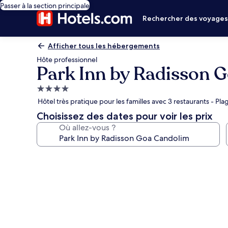
Passer à la section principale
Rechercher des voyage
Afficher tous les hébergements
Hôte professionnel
Park Inn by Radisson 
Hébergement
4.0 étoiles
Hôtel très pratique pour les familles avec 3 restaurants - Pl
Choisissez des dates pour voir les prix
Où allez-vous ?
Galerie
photos
de
l’hébergement
Park