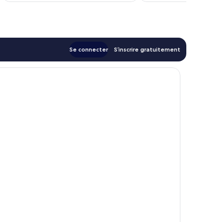
de
62 €
Se connecter
S’inscrire gratuitement