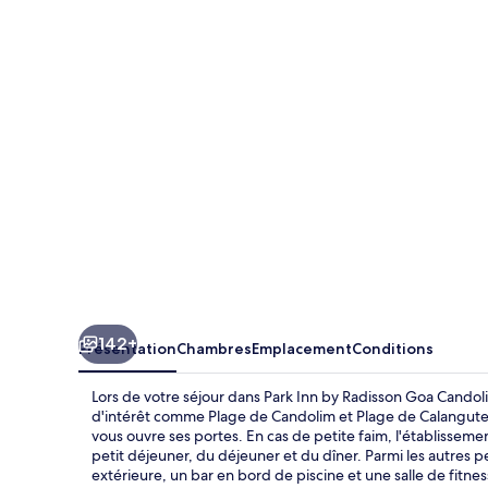
Inn
by
Radisson
Goa
Candolim
142+
Présentation
Chambres
Emplacement
Conditions
Lors de votre séjour dans Park Inn by Radisson Goa Candol
d'intérêt comme Plage de Candolim et Plage de Calangute.
vous ouvre ses portes. En cas de petite faim, l'établissem
petit déjeuner, du déjeuner et du dîner. Parmi les autres
extérieure, un bar en bord de piscine et une salle de fitnes