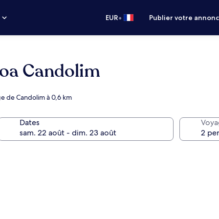
•
s
EUR
Publier votre annon
Goa Candolim
age de Candolim à 0,6 km
Dates
Voya