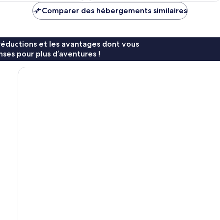
de
de
Comparer des hébergements similaires
62 €
33 €
réductions et les avantages dont vous
ses pour plus d’aventures !