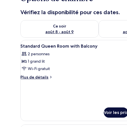
Vérifiez la disponibilité pour ces dates.
Vérifier la disponibilité pour ce soir août 8 - août 9
Vérifier la di
Ce soir
août 8 - août 9
ao
Afficher
Literie de qualité supérieure, 
8
Standard Queen Room with Balcony
toutes
2 personnes
les
1 grand lit
photos
pour
Wi-Fi gratuit
ce
Plus
Plus de détails
type
de
détails
de
sur
chambre :
le
Standard
type
Queen
de
Voir les pri
chambre
Room
Standard
with
Queen
Une chambre d’hôtel avec un gr