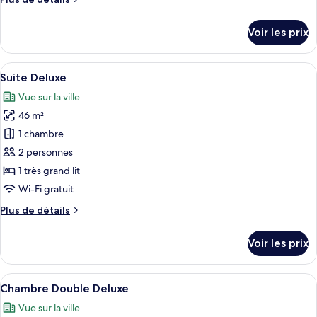
Suite
de
Standard
détails
Voir les prix
sur
le
type
Afficher
Une chambre d’hôtel avec un grand lit
27
de
Suite Deluxe
toutes
chambre
Vue sur la ville
Suite
les
Standard
46 m²
photos
pour
1 chambre
ce
2 personnes
type
1 très grand lit
de
Wi-Fi gratuit
chambre :
Plus
Plus de détails
Suite
de
Deluxe
détails
Voir les prix
sur
le
type
Afficher
Une chambre d’hôtel avec un grand lit
23
de
Chambre Double Deluxe
toutes
chambre
Vue sur la ville
Suite
les