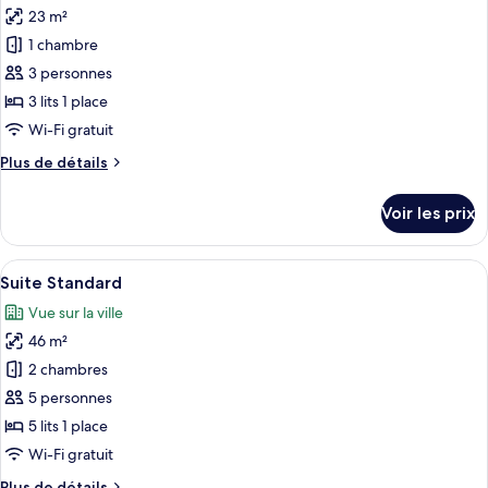
Double
23 m²
photos
Standard
pour
1 chambre
ce
3 personnes
type
3 lits 1 place
de
Wi-Fi gratuit
chambre :
Plus
Plus de détails
Chambre
de
Triple
détails
Voir les prix
Standard
sur
le
type
Afficher
Un couloir avec une porte portant le n
47
de
Suite Standard
toutes
chambre
Vue sur la ville
Chambre
les
Triple
46 m²
photos
Standard
pour
2 chambres
ce
5 personnes
type
5 lits 1 place
de
Wi-Fi gratuit
chambre :
Plus
Plus de détails