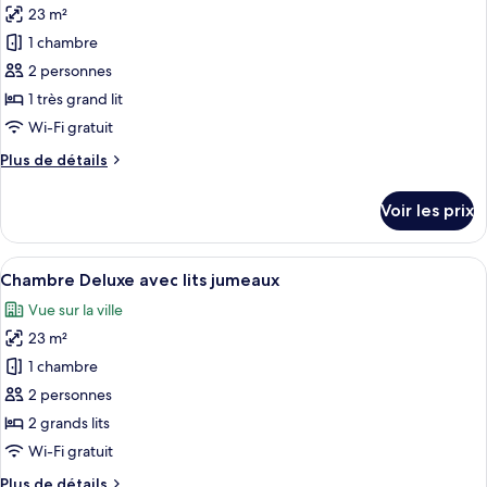
Deluxe
23 m²
photos
pour
1 chambre
ce
2 personnes
type
1 très grand lit
de
Wi-Fi gratuit
chambre :
Plus
Plus de détails
Chambre
de
Double
détails
Voir les prix
Deluxe
sur
le
type
Afficher
Une chambre d’hôtel avec deux lits, u
23
de
Chambre Deluxe avec lits jumeaux
toutes
chambre
Vue sur la ville
Chambre
les
Double
23 m²
photos
Deluxe
pour
1 chambre
ce
2 personnes
type
2 grands lits
de
Wi-Fi gratuit
chambre :
Plus
Plus de détails