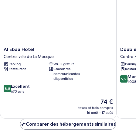
Quadruple
Standard
Al
Doublet
Al Ebaa Hotel
Double
Ebaa
by
Centre-ville de La Mecque
Centre-
Hotel
Hilton
Parking
Wi-Fi gratuit
Parkin
Centre-
Jabal
Restaurant
Chambres
Restau
ville
Omar
communicantes
de
Makkah
9.2
Mer
disponibles
9,2
La
Centre-
sur
1 008
8.8
Excellent
Mecque
ville
10,
8,8
sur
670 avis
de
Merveill
10,
La
1 008 av
Le
74 €
Excellent,
Mecque
nouveau
670 avis
taxes et frais compris
prix
16 août - 17 août
est
de
Comparer des hébergements similaires
74 €