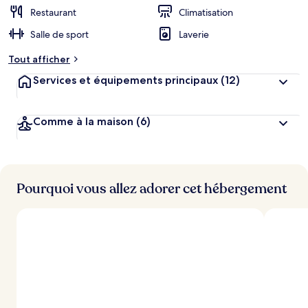
r
Restaurant
Climatisation
g
Salle de sport
Laverie
e
m
Tout afficher
e
n
Services et équipements principaux
(12)
t
s
Comme à la maison
(6)
l
e
s
m
i
Pourquoi vous allez adorer cet hébergement
e
u
x
n
o
t
é
s