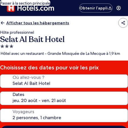
Passer à la section principale
Obtenir l’appli
Afficher tous les hébergements
Hôte professionnel
Selat Al Bait Hotel
Hébergement
3.0 étoiles
Hôtel avec un restaurant - Grande Mosquée de La Mecque à 1,9 km
Choisissez des dates pour voir les prix
Où allez-vous ?
Dates
Voyageurs