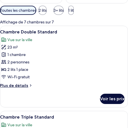
Filtres
Toutes les chambres
2 lits
3+ lits
1 lit
disponibles
pour
Affichage de 7 chambres sur 7
les
Afficher
Une chambre d’hôtel avec deux lits, un
37
Chambre Double Standard
chambres
toutes
Vue sur la ville
les
23 m²
photos
pour
1 chambre
ce
2 personnes
type
2 lits 1 place
de
Wi-Fi gratuit
chambre :
Plus
Plus de détails
Chambre
de
Double
détails
Voir les prix
Standard
sur
le
type
Afficher
Une chambre d’hôtel avec deux lits, u
44
de
Chambre Triple Standard
toutes
chambre
Vue sur la ville
Chambre
les