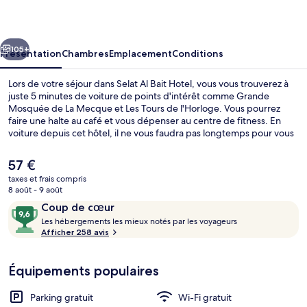
Bait
Hotel
cédent
Suivant
105+
Présentation
Chambres
Emplacement
Conditions
Lors de votre séjour dans Selat Al Bait Hotel, vous vous trouverez à
juste 5 minutes de voiture de points d'intérêt comme Grande
Mosquée de La Mecque et Les Tours de l'Horloge. Vous pourrez
faire une halte au café et vous dépenser au centre de fitness. En
voiture depuis cet hôtel, il ne vous faudra pas longtemps pour vous
rendre à Kaaba.
Le
57 €
prix
taxes et frais compris
actuel
8 août - 9 août
Extérieur
est
Avis
9,6
Coup de cœur
de
voyageurs
L
sur
Les hébergements les mieux notés par les voyageurs
57 €.
e
Afficher 258 avis
10,
s
Coup
de
Équipements populaires
h
cœur
é
b
Parking gratuit
Wi-Fi gratuit
e