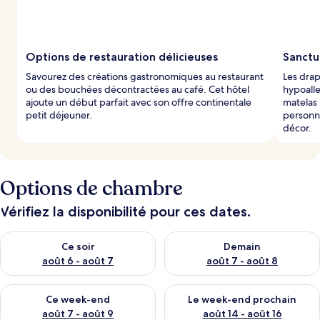
p
a
r
Options de restauration délicieuses
Sanctu
l
Savourez des créations gastronomiques au restaurant
Les drap
e
ou des bouchées décontractées au café. Cet hôtel
hypoall
s
ajoute un début parfait avec son offre continentale
matelas 
petit déjeuner.
personna
v
décor.
o
y
a
g
e
Options de chambre
u
r
Vérifiez la disponibilité pour ces dates.
s
Vérifier la disponibilité pour ce soir août 6 - août 7
Vérifier la disponibilité pour 
Ce soir
Demain
août 6 - août 7
août 7 - août 8
Vérifier la disponibilité pour ce week-end août 7 - août 9
Vérifier la disponibilité pour 
Ce week-end
Le week-end prochain
août 7 - août 9
août 14 - août 16