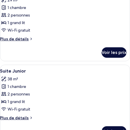
29 m²
photos
Deluxe
pour
1 chambre
ce
2 personnes
type
1 grand lit
de
Wi-Fi gratuit
chambre :
Plus
Plus de détails
Chambre
de
Double
détails
Voir les prix
Deluxe,
sur
le
vue
type
Afficher
Une salle de bain moderne avec un gra
lac
8
de
Suite Junior
toutes
chambre
38 m²
Chambre
les
Double
1 chambre
photos
Deluxe,
pour
2 personnes
vue
ce
lac
1 grand lit
type
Wi-Fi gratuit
de
Plus
Plus de détails
chambre :
de
Suite
détails