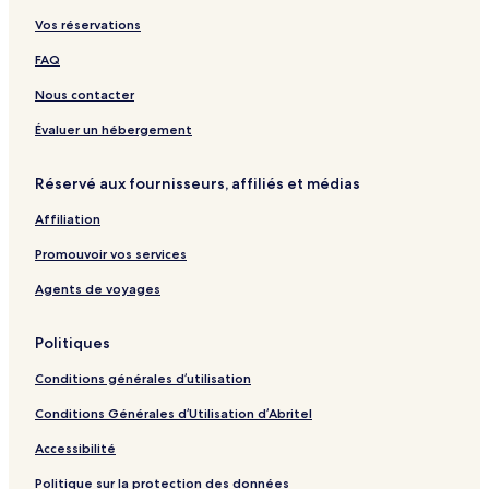
l
h
h
h
t
P
Vos réservations
u
l
e
m
e
a
c
u
n
i
r
n
FAQ
h
c
e
n
o
s
h
d
e
r
Nous contacter
e
s
e
n
a
e
e
m
Évaluer un hébergement
e
a
A
Réservé aux fournisseurs, affiliés et médias
p
a
Affiliation
r
t
Promouvoir vos services
m
e
Agents de voyages
n
t
Politiques
Conditions générales d’utilisation
Conditions Générales d’Utilisation d’Abritel
Accessibilité
Politique sur la protection des données