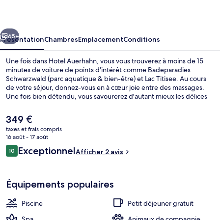
cédent
Suivant
65+
Présentation
Chambres
Emplacement
Conditions
Une fois dans Hotel Auerhahn, vous vous trouverez à moins de 15
minutes de voiture de points d'intérêt comme Badeparadies
Schwarzwald (parc aquatique & bien-être) et Lac Titisee. Au cours
de votre séjour, donnez-vous en à cœur joie entre des massages.
Une fois bien détendu, vous savourerez d'autant mieux les délices
qui vous attendent au restaurant. Parmi les autres petits avantages
de cet hébergement figurent une piscine couverte, un bar / salon
Le
349 €
et une salle de fitness.
prix
taxes et frais compris
actuel
16 août - 17 août
Bar (sur place)
est
Avis
Exceptionnel
10
Afficher 2 avis
de
10 sur 10
voyageurs
349 €.
Équipements populaires
Piscine
Petit déjeuner gratuit
Spa
Animaux de compagnie