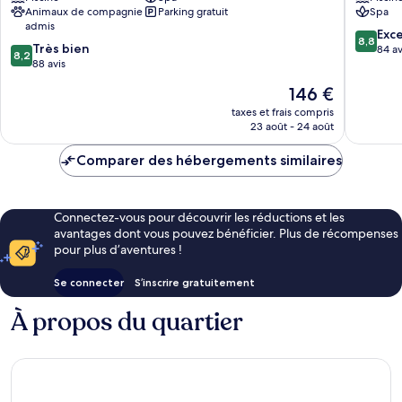
Animaux de compagnie
Parking gratuit
Spa
Schluch
admis
8.8
Exce
8,8
8.2
Très bien
sur
84 av
8,2
sur
88 avis
10,
10,
Excellen
Le
146 €
Très
84 avis
nouveau
bien,
taxes et frais compris
prix
23 août - 24 août
88 avis
est
de
Comparer des hébergements similaires
146 €
Connectez-vous pour découvrir les réductions et les
avantages dont vous pouvez bénéficier. Plus de récompenses
pour plus d’aventures !
Se connecter
S’inscrire gratuitement
À propos du quartier