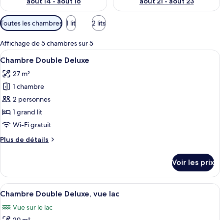
août 14 - août 16
août 21 - août 23
Filtres
Toutes les chambres
1 lit
2 lits
disponibles
pour
Affichage de 5 chambres sur 5
les
Afficher
Une chambre d’hôtel moderne avec un g
8
Chambre Double Deluxe
chambres
toutes
27 m²
les
1 chambre
photos
pour
2 personnes
ce
1 grand lit
type
Wi-Fi gratuit
de
Plus
Plus de détails
chambre :
de
Chambre
détails
Voir les prix
sur
Double
le
Deluxe
type
Afficher
Une chambre d’hôtel moderne avec un g
8
de
Chambre Double Deluxe, vue lac
toutes
chambre
Vue sur le lac
Chambre
les
Double