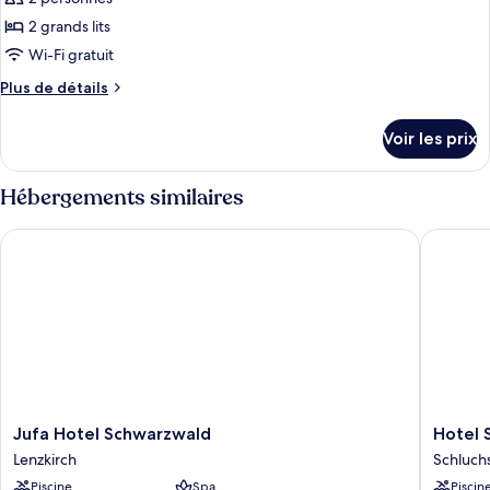
type
2 grands lits
de
Wi-Fi gratuit
chambre :
Plus
Plus de détails
Suite,
de
vue
détails
Voir les prix
lac
sur
le
type
Hébergements similaires
de
chambre
Jufa Hotel Schwarzwald
Hotel Sc
Suite,
vue
lac
Jufa
Hotel
Jufa Hotel Schwarzwald
Hotel 
Hotel
Schiff
Lenzkirch
Schluch
Schwarzwald
am
Piscine
Spa
Piscin
Lenzkirch
Schluch