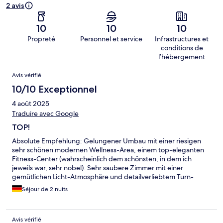
2 avis
10
10
10
Propreté
Personnel et service
Infrastructures et
conditions de
l’hébergement
Avis
Avis vérifié
10/10 Exceptionnel
4 août 2025
Traduire avec Google
TOP!
Absolute Empfehlung: Gelungener Umbau mit einer riesigen
sehr schönen modernen Wellness-Area, einem top-eleganten
Fitness-Center (wahrscheinlich dem schönsten, in dem ich
jeweils war, sehr nobel). Sehr saubere Zimmer mit einer
gemütlichen Licht-Atmosphäre und detailverliebtem Turn-
Down Service. Ein weiteres grosses Plus: Das Essen auf
Séjour de 2 nuits
höchstem Niveau - angefangen bei der exzellenten
Kuchenauswahl am Nachmittag (so gut, dass ich sogar nach
einem Rezept gefragt habe). Das Abendessen war ein
Avis vérifié
kulinarisches Highlight, bei welchem auch das Auge mitessen