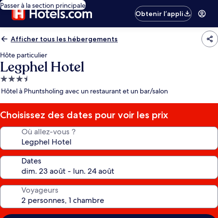
Passer à la section principale
Obtenir l’appli
Afficher tous les hébergements
Hôte particulier
Legphel Hotel
Hébergement
3.5 étoiles
Hôtel à Phuntsholing avec un restaurant et un bar/salon
Choisissez des dates pour voir les prix
Où allez-vous ?
Dates
Voyageurs