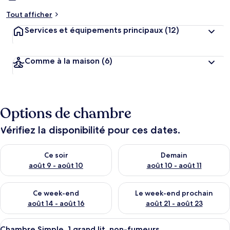
Tout afficher
Services et équipements principaux
(12)
Comme à la maison
(6)
Options de chambre
Vérifiez la disponibilité pour ces dates.
Vérifier la disponibilité pour ce soir août 9 - août 10
Vérifier la disponibilité pour 
Ce soir
Demain
août 9 - août 10
août 10 - août 11
Vérifier la disponibilité pour ce week-end août 14 - août 16
Vérifier la disponibilité pour
Ce week-end
Le week-end prochain
août 14 - août 16
août 21 - août 23
Afficher
Une chambre d’hôtel avec un grand lit,
1
Chambre Simple, 1 grand lit, non-fumeurs