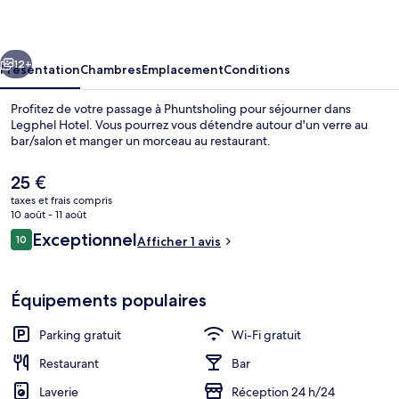
cédent
Suivant
12+
Présentation
Chambres
Emplacement
Conditions
Profitez de votre passage à Phuntsholing pour séjourner dans
Legphel Hotel. Vous pourrez vous détendre autour d'un verre au
bar/salon et manger un morceau au restaurant.
Le
25 €
prix
taxes et frais compris
actuel
10 août - 11 août
est
Avis
Exceptionnel
10
Afficher 1 avis
de
10 sur 10
voyageurs
Réception
25 €.
Équipements populaires
Parking gratuit
Wi-Fi gratuit
Restaurant
Bar
Laverie
Réception 24 h/24