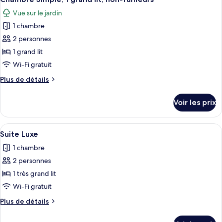
toutes
Vue sur le jardin
les
1 chambre
photos
pour
2 personnes
ce
1 grand lit
type
Wi-Fi gratuit
de
Plus
Plus de détails
chambre :
de
Chambre
détails
Voir les prix
sur
Simple,
le
1
type
Afficher
Une salle de bain comprenant une baign
grand
3
de
Suite Luxe
toutes
lit,
chambre
1 chambre
Chambre
les
non-
Simple,
2 personnes
photos
fumeurs
1
pour
1 très grand lit
grand
ce
lit,
Wi-Fi gratuit
non-
type
Plus
Plus de détails
fumeurs
de
de
chambre :
détails