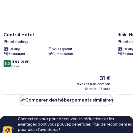
Central
lhaki
Central Hotel
lhaki H
Hotel
Hotel
Phuntsholing
Phuntsh
Phuntsholing
Phuntsh
Parking
Wi-Fi gratuit
Parkin
Restaurant
Climatisation
Restau
8.0
Très bien
8,0
sur
2 avis
10,
Très
Le
31 €
bien,
nouveau
taxes et frais compris
2 avis
prix
12 août - 13 août
est
de
Comparer des hébergements similaires
31 €
Connectez-vous pour découvrir les réductions et les
avantages dont vous pouvez bénéficier. Plus de récompenses
pour plus d’aventures !