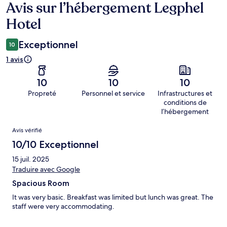
Avis sur l’hébergement Legphel
Avis
Hotel
Exceptionnel
10
1 avis
10
10
10
Propreté
Personnel et service
Infrastructures et
conditions de
l’hébergement
Avis
Avis vérifié
10/10 Exceptionnel
15 juil. 2025
Traduire avec Google
Spacious Room
It was very basic. Breakfast was limited but lunch was great. The
staff were very accommodating.