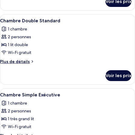
Voir les prix
sur
Suite
le
Luxe
type
Afficher
Une chambre d’hôtel avec deux lits, un
1
de
Chambre Double Standard
toutes
chambre
1 chambre
Suite
les
Luxe
2 personnes
photos
pour
1 lit double
ce
Wi-Fi gratuit
type
Plus
Plus de détails
de
de
chambre :
détails
Voir les prix
sur
Chambre
le
Double
type
Afficher
Une chambre à coucher avec un lit, un
Standard
1
de
Chambre Simple Exécutive
toutes
chambre
1 chambre
Chambre
les
Double
2 personnes
photos
Standard
pour
1 très grand lit
ce
Wi-Fi gratuit
type