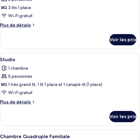
photos
pour
3 lits 1 place
ce
Wi-Fi gratuit
type
Plus
Plus de détails
de
de
chambre :
détails
Voir les prix
sur
Chambre
le
Triple
type
Afficher
Une chambre d’hôtel avec un grand lit, 
4
de
Studio
toutes
chambre
1 chambre
Chambre
les
Triple
5 personnes
photos
pour
1 très grand lit, 1 lit 1 place et 1 canapé-lit (1 place)
ce
Wi-Fi gratuit
type
Plus
Plus de détails
de
de
chambre :
détails
Voir les prix
sur
Studio
le
type
Afficher
Une chambre d’hôtel avec deux lits, un
1
de
Chambre Quadruple Familiale