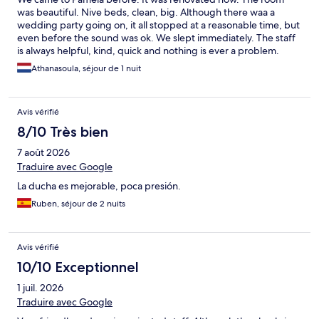
was beautiful. Nive beds, clean, big. Although there waa a
wedding party going on, it all stopped at a reasonable time, but
even before the sound was ok. We slept immediately. The staff
is always helpful, kind, quick and nothing is ever a problem.
They made breakfast packages for us because we left before
Athanasoula, séjour de 1 nuit
7am with a note to have a good trip. I highly recommens Pamela.
Avis vérifié
8/10 Très bien
7 août 2026
Traduire avec Google
La ducha es mejorable, poca presión.
Ruben, séjour de 2 nuits
Avis vérifié
10/10 Exceptionnel
1 juil. 2026
Traduire avec Google