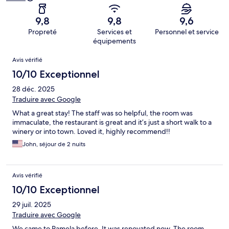
9,8
9,8
9,6
Propreté
Services et
Personnel et service
équipements
Avis
Avis vérifié
10/10 Exceptionnel
28 déc. 2025
Traduire avec Google
What a great stay! The staff was so helpful, the room was
immaculate, the restaurant is great and it’s just a short walk to a
winery or into town. Loved it, highly recommend!!
John, séjour de 2 nuits
Avis vérifié
10/10 Exceptionnel
29 juil. 2025
Traduire avec Google
We came to Pamela before. It was renovated now. The room