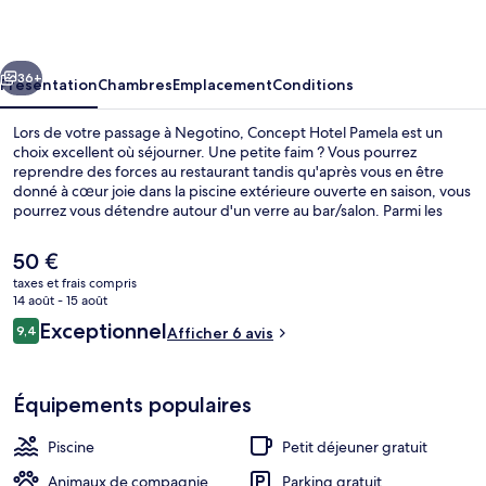
Pamela
cédent
Suivant
36+
Présentation
Chambres
Emplacement
Conditions
Lors de votre passage à Negotino, Concept Hotel Pamela est un
choix excellent où séjourner. Une petite faim ? Vous pourrez
reprendre des forces au restaurant tandis qu'après vous en être
donné à cœur joie dans la piscine extérieure ouverte en saison, vous
pourrez vous détendre autour d'un verre au bar/salon. Parmi les
autres petits avantages de cet hébergement figurent 2 cafés, une
salle de fitness et un hammam.
Le
50 €
prix
taxes et frais compris
actuel
14 août - 15 août
Restaurant
est
Avis
Exceptionnel
9,4
Afficher 6 avis
de
9,4 sur 10
voyageurs
50 €.
Équipements populaires
Piscine
Petit déjeuner gratuit
Animaux de compagnie
Parking gratuit