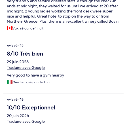
Very friendly and service oriented staff. Although the check-in
ends at midnight, they waited for us until we arrived at 20 after
midnight. 2 young ladies working the front desk were super
nice and helpful. Great hotel to stop on the way to or from
Northern Greece. Plus, there is an excellent winery called Bovin
in the vicinity.
Vuk, séjour de 1 nuit
Avis vérifié
8/10 Très bien
29 juin 2026
Traduire avec Google
Very good to have a gym nearby
Gualtiero, séjour de 1 nuit
Avis vérifié
10/10 Exceptionnel
20 juin 2026
Traduire avec Google