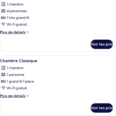
toutes
chambre
1 chambre
Studio
les
4 personnes
photos
pour
1 très grand lit
ce
Wi-Fi gratuit
type
Plus
Plus de détails
de
de
chambre :
détails
Voir les prix
sur
Chambre
le
Quadruple
type
Afficher
Une chambre moderne avec un grand lit
Familiale
1
de
Chambre Classique
toutes
chambre
1 chambre
Chambre
les
Quadruple
1 personne
photos
Familiale
pour
1 grand lit 1 place
ce
Wi-Fi gratuit
type
Plus
Plus de détails
de
de
chambre :
détails
Voir les prix
sur
Chambre
le