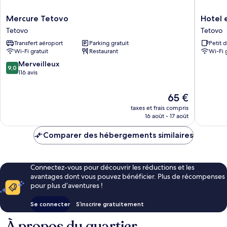
Mercure
Hotel
Mercure Tetovo
Hotel
Tetovo
ema
Tetovo
Tetovo
Tetovo
Tetovo
Transfert aéroport
Parking gratuit
Petit 
Wi-Fi gratuit
Restaurant
Wi-Fi 
9.0
Merveilleux
9,0
sur
116 avis
10,
Merveilleux,
Le
65 €
116 avis
nouveau
taxes et frais compris
prix
16 août - 17 août
est
de
Comparer des hébergements similaires
65 €
Connectez-vous pour découvrir les réductions et les
avantages dont vous pouvez bénéficier. Plus de récompenses
pour plus d’aventures !
Se connecter
S’inscrire gratuitement
À propos du quartier