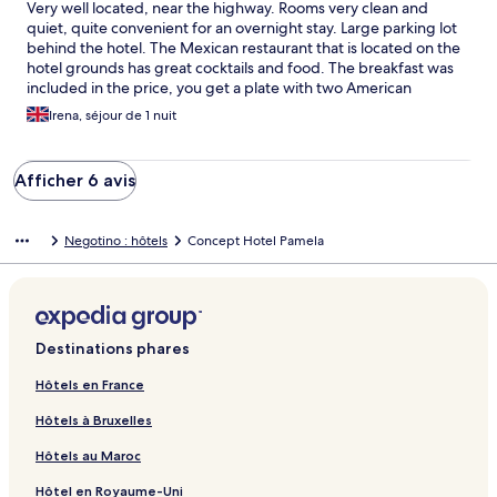
Very well located, near the highway. Rooms very clean and
quiet, quite convenient for an overnight stay. Large parking lot
behind the hotel. The Mexican restaurant that is located on the
hotel grounds has great cocktails and food. The breakfast was
included in the price, you get a plate with two American
pancakes, some ham and cheese, jam and butter, and you can
Irena, séjour de 1 nuit
refill afterwards from a table inside the restaurant.
Afficher 6 avis
Negotino : hôtels
Concept Hotel Pamela
Destinations phares
Hôtels en France
Hôtels à Bruxelles
Hôtels au Maroc
Hôtel en Royaume-Uni