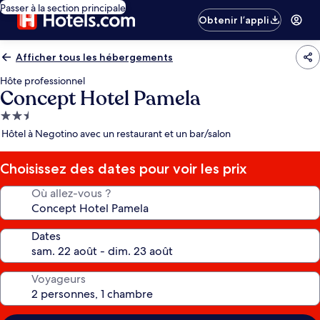
Passer à la section principale
Obtenir l’appli
Afficher tous les hébergements
Hôte professionnel
Concept Hotel Pamela
Hébergement
2.5 étoiles
Hôtel à Negotino avec un restaurant et un bar/salon
Choisissez des dates pour voir les prix
Où allez-vous ?
Dates
Voyageurs