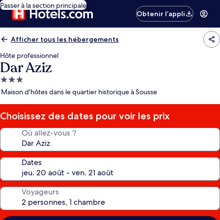
Passer à la section principale
Obtenir l’appli
Afficher tous les hébergements
Hôte professionnel
Dar Aziz
Hébergement
3.0 étoiles
Maison d'hôtes dans le quartier historique à Sousse
Choisissez des dates pour voir les prix
Où allez-vous ?
Dates
Voyageurs