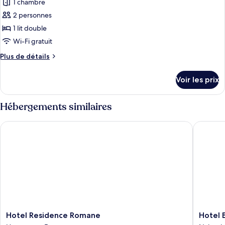
1 chambre
2 personnes
1 lit double
Wi-Fi gratuit
Plus
Plus de détails
de
détails
Voir les prix
sur
le
type
Hébergements similaires
de
chambre
Hotel Residence Romane
Hotel By
Chambre
Double
Confort
Hotel
Hotel
Hotel Residence Romane
Hotel 
Residence
Byzance