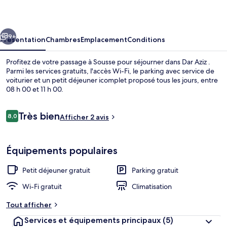
cédent
Suivant
9+
Présentation
Chambres
Emplacement
Conditions
Profitez de votre passage à Sousse pour séjourner dans Dar Aziz .
Parmi les services gratuits, l'accès Wi-Fi, le parking avec service de
voiturier et un petit déjeuner icomplet proposé tous les jours, entre
08 h 00 et 11 h 00.
Avis
Très bien
8,0
Afficher 2 avis
8,0 sur 10
voyageurs
Chambre Confort, 1 lit double, rez-de-
Équipements populaires
Petit déjeuner gratuit
Parking gratuit
Wi-Fi gratuit
Climatisation
Tout afficher
Services et équipements principaux
(5)