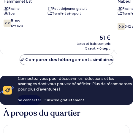
Hammamet Est
Nabeul
Romane
Nabeul
Piscine
Petit déjeuner gratuit
Piscin
Hammamet
Spa
Transfert aéroport
Transf
Est
7.2
Bien
7,2
6.6
sur
129 avis
6,6
342 a
sur
10,
10,
Bien,
Le
51 €
342 avis
129 avis
nouveau
taxes et frais compris
prix
5 sept. - 6 sept.
est
de
Comparer des hébergements similaires
51 €
Connectez-vous pour découvrir les réductions et les
avantages dont vous pouvez bénéficier. Plus de récompenses
pour plus d’aventures !
Se connecter
S’inscrire gratuitement
À propos du quartier