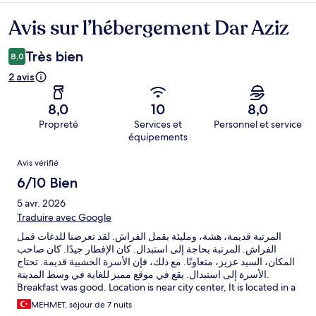
Avis sur l’hébergement Dar Aziz
Avis
Très bien
8,0
2 avis
8,0
10
8,0
Propreté
Services et
Personnel et service
équipements
Avis
Avis vérifié
6/10 Bien
5 avr. 2026
Traduire avec Google
المرتبة قديمة، هشة، ومليئة بقمل الفراش. لقد تعرضنا للدغات قمل
الفراش. المرتبة بحاجة إلى استبدال. كان الإفطار جيدًا. كان صاحب
المكان، السيد عزيز، متعاونًا. مع ذلك، فإن الأسرة الخشبية قديمة. تحتاج
الأسرة إلى استبدال. يقع في موقع مميز للغاية في وسط المدينة.
Breakfast was good. Location is near city center, It is located in a
very nice location in the city center. The owner, Mr. Aziz, was
MEHMET, séjour de 7 nuits
helpful. However, the wooden beds are old. The beds need to