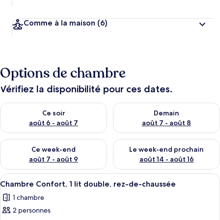
Comme à la maison
(6)
Options de chambre
Vérifiez la disponibilité pour ces dates.
Vérifier la disponibilité pour ce soir août 6 - août 7
Vérifier la disponibilité pour 
Ce soir
Demain
août 6 - août 7
août 7 - août 8
Vérifier la disponibilité pour ce week-end août 7 - août 9
Vérifier la disponibilité pour 
Ce week-end
Le week-end prochain
août 7 - août 9
août 14 - août 16
Afficher
Un espace extérieur aménagé pour les r
5
Chambre Confort, 1 lit double, rez-de-chaussée
toutes
1 chambre
les
2 personnes
photos