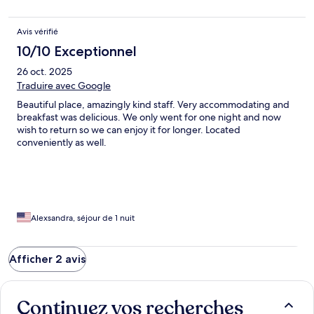
be replaced. Bed bugs bit us. The beds are old and not sturdy.
They need to be replaced.
Avis vérifié
10/10 Exceptionnel
26 oct. 2025
Traduire avec Google
Beautiful place, amazingly kind staff. Very accommodating and
breakfast was delicious. We only went for one night and now
wish to return so we can enjoy it for longer. Located
conveniently as well.
Alexsandra, séjour de 1 nuit
Afficher 2 avis
Continuez vos recherches